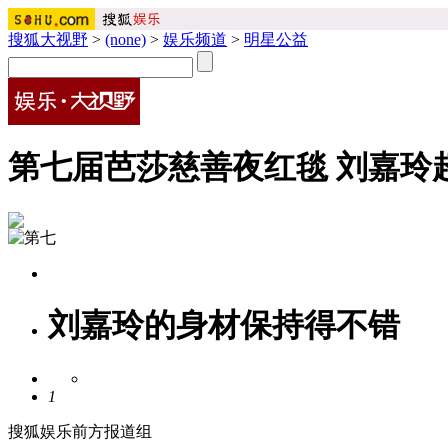
搜狐大视野
>
(none)
>
娱乐频道
>
明星公益
第七届芭莎慈善夜红毯 刘嘉玲
刘嘉玲的身材保持得不错
1
搜狐娱乐前方报道组