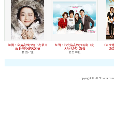
组图：金范高雅拉情侣冬装目
组图：郑允浩高雅拉新剧《向
《向大
录 最潮圣诞风装扮
大地头球》海报
浩
套图27张
套图10张
Copyright © 2009 Sohu.co