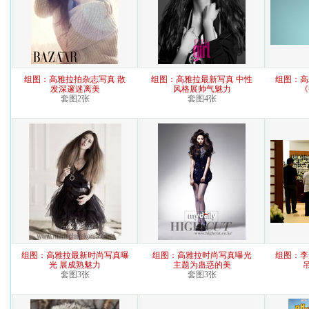
组图：高雅拉拍杂志写真 散
组图：高雅拉最新写真 中性
组图：高
发深邃迷离美
风格展帅气魅力
《
套图2张
套图4张
组图：高雅拉最新时尚写真曝
组图：高雅拉时尚写真曝光
组图：李
光 展成熟魅力
主题为蛊惑的美
套图3张
套图3张