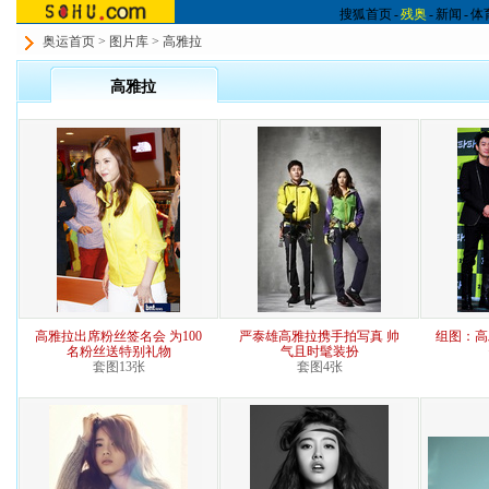
搜狐首页
-
残奥
-
新闻
-
体
奥运首页
>
图片库
> 高雅拉
高雅拉
高雅拉出席粉丝签名会 为100
严泰雄高雅拉携手拍写真 帅
组图：高
名粉丝送特别礼物
气且时髦装扮
套图13张
套图4张