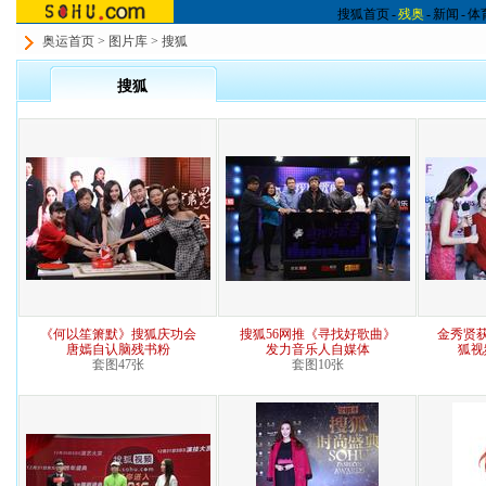
搜狐首页
-
残奥
-
新闻
-
体
奥运首页
>
图片库
> 搜狐
搜狐
《何以笙箫默》搜狐庆功会
搜狐56网推《寻找好歌曲》
金秀贤
唐嫣自认脑残书粉
发力音乐人自媒体
狐视
套图47张
套图10张