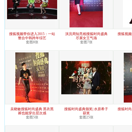
搜狐视频带你进入2015：一站
演员周知亮相搜狐时尚盛典
搜狐视频
整合中韩跨年综艺
尽展女王气场
套图8张
套图7张
吴晓敏搜狐时尚盛典 黑衣黑
搜狐时尚盛典颁奖| 水原希子
搜狐时尚盛
裤也能穿出层次感
获奖
套图5张
套图25张