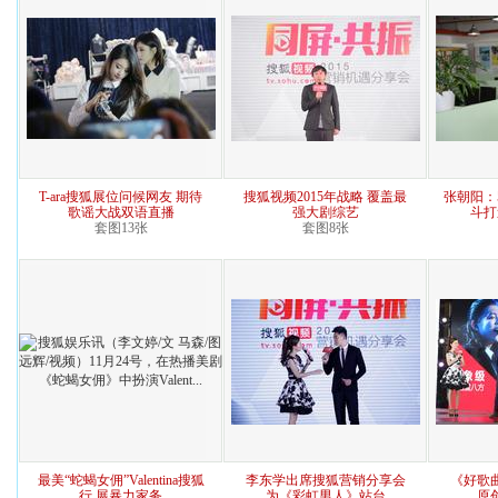
T-ara搜狐展位问候网友 期待
搜狐视频2015年战略 覆盖最
张朝阳：
歌谣大战双语直播
强大剧综艺
斗打
套图13张
套图8张
最美“蛇蝎女佣”Valentina搜狐
李东学出席搜狐营销分享会
《好歌
行 展暴力家务
为《彩虹男人》站台
原