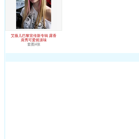
艾薇儿巴黎宣传新专辑 露香
肩秀可爱摇滚味
套图4张