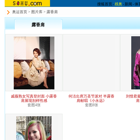
搜狐首页
-
残奥
-
新闻
-
体
奥运首页
>
图片库
> 露香肩
露香肩
戚薇熟女写真登封面 小露香
何洁出席万圣节派对 半露香
刘惜君
肩展现别样性感
肩献唱《小永远》
肩
套图4张
套图8张