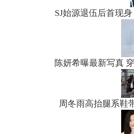
SJ始源退伍后首现
陈妍希曝最新写真 
周冬雨高抬腿系鞋