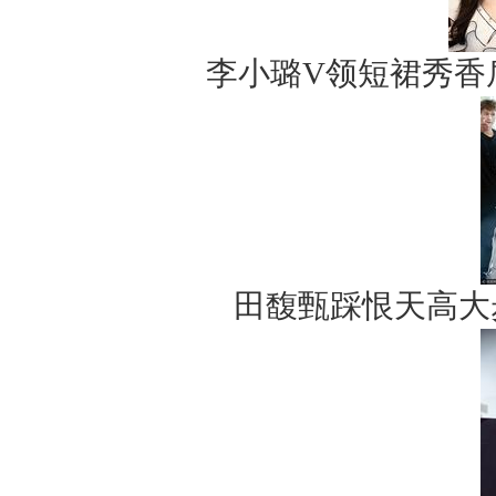
李小璐V领短裙秀香
田馥甄踩恨天高大