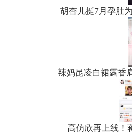
胡杏儿挺7月孕肚
辣妈昆凌白裙露香
高仿欣再上线！