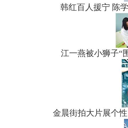
韩红百人援宁 陈
江一燕被小狮子“
金晨街拍大片展个性 