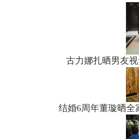
古力娜扎晒男友视
结婚6周年董璇晒全