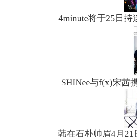
4minute将于25
SHINee与f(x)
韩在石朴帅眉4月2