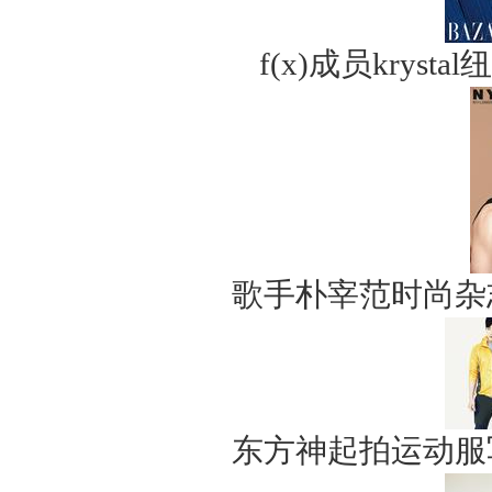
f(x)成员krys
歌手朴宰范时尚杂
东方神起拍运动服