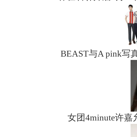
BEAST与A pin
女团4minute