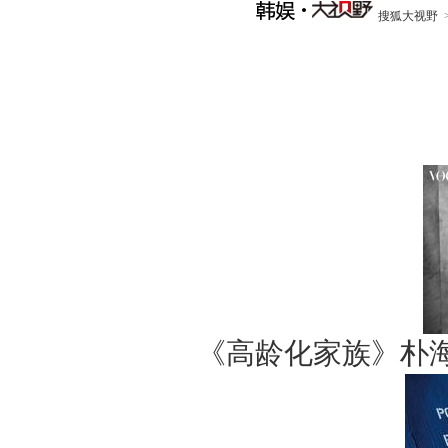
搜狐大视野
《高龄化家族》朴