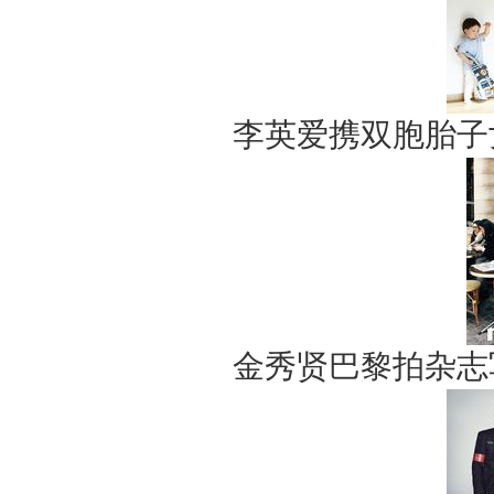
李英爱携双胞胎子
金秀贤巴黎拍杂志