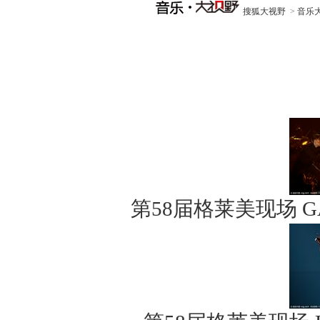
搜狐大视野
>
音乐
第58届格莱美现场 