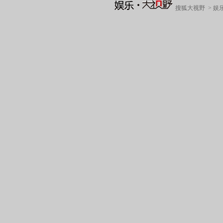
搜狐大视野
>
娱