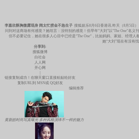
李嘉欣酥胸微露现身 阔太忙捞金不急生子
搜狐娱乐8月6日香港讯 昨天（8月5
问到对这商场有何感觉？她坦言：没特别的感觉！但早年“大刘”以“The One
但不必要记住，她在很多人心目中已经是“The One“，比如妈妈、家姐、经理人都
她“大刘”现在有没有
分享到:
搜狐微博
白社会
人人网
开心网
|
链接复制成功！在聊天窗口直接粘贴给好友
复制URL到
MSN或
QQ好友
编辑推荐
黄新皓时尚写真曝光 多种风格演绎不一样的魅力