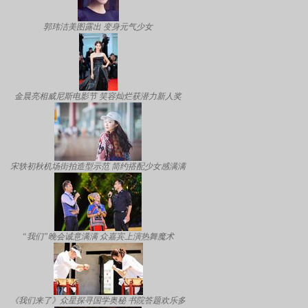
郭玮洁美图露出 变身元气少女
金晨亮相威尼斯电影节 笑容灿烂获潜力新人奖
宋轶初秋机场街拍造型示范 简约搭配少女感满满
“我们”晚会诚意满满 众嘉宾上演热舞魔术
《我们来了》众星探寻国学奥秘 书院答题欢乐多