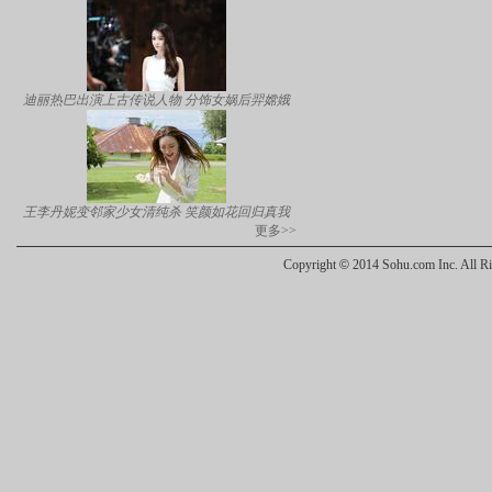
迪丽热巴出演上古传说人物 分饰女娲后羿嫦娥
王李丹妮变邻家少女清纯杀 笑颜如花回归真我
更多>>
Copyright
©
2014 Sohu.com Inc. All