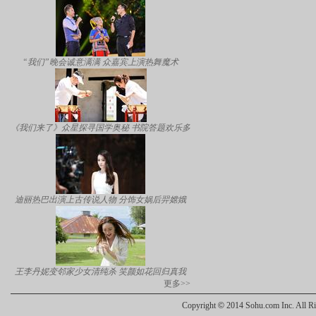
“我们”晚会诚意满满 众嘉宾上演热舞魔术
《我们来了》众星探寻国学奥秘 书院答题欢乐多
迪丽热巴出演上古传说人物 分饰女娲后羿嫦娥
王李丹妮变邻家少女清纯杀 笑颜如花回归真我
更多>>
Copyright
©
2014 Sohu.com Inc. All