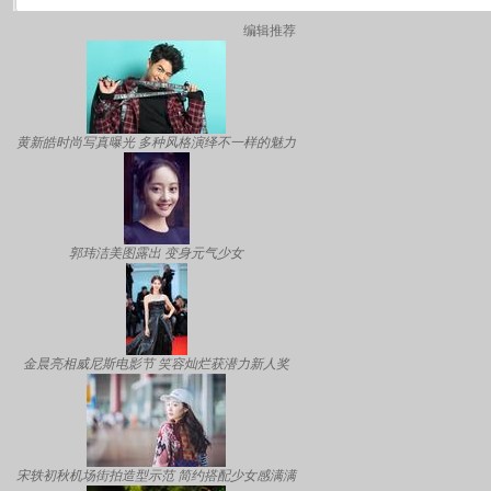
编辑推荐
黄新皓时尚写真曝光 多种风格演绎不一样的魅力
郭玮洁美图露出 变身元气少女
金晨亮相威尼斯电影节 笑容灿烂获潜力新人奖
宋轶初秋机场街拍造型示范 简约搭配少女感满满