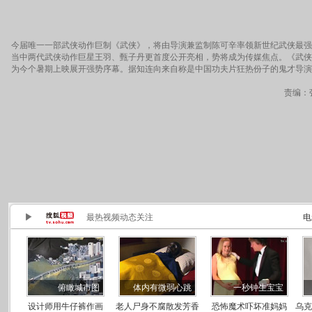
今届唯一一部武侠动作巨制《武侠》，将由导演兼监制陈可辛率领新世纪武侠最强
当中两代武侠动作巨星王羽、甄子丹更首度公开亮相，势将成为传媒焦点。《武侠
为今个暑期上映展开强势序幕。据知连向来自称是中国功夫片狂热份子的鬼才导演
责编：张