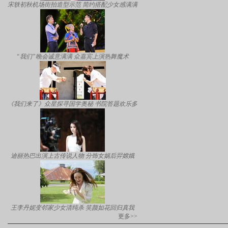
宋轶初秋机场街拍造型示范 简约搭配少女感满满
“我们”晚会诚意满满 众嘉宾上演热舞魔术
《我们来了》众星探寻国学奥秘 书院答题欢乐多
迪丽热巴出演上古传说人物 分饰女娲后羿嫦娥
王李丹妮变邻家少女清纯杀 笑颜如花回归真我
更多>>