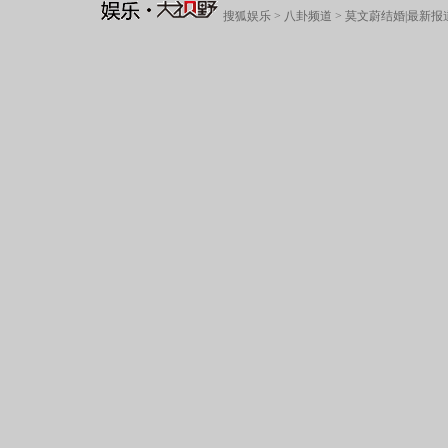
搜狐娱乐
>
八卦频道
>
莫文蔚结婚|最新报