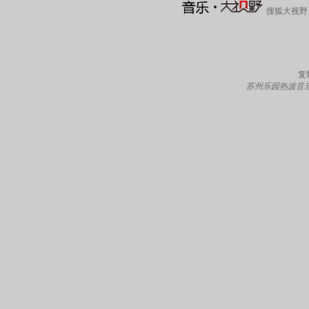
搜狐大视野
复
苏州乐园热波音