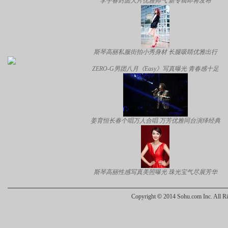
李宇春封面大片优雅帅气 新专辑即将发布
斯琴高丽私服街拍小秀身材 长腿吸睛优雅出行
ZERO-G男团八月《Easy》写真曝光 青春感十足
姜育恒长春个唱万人合唱 万芳优雅同台演绎经典
斯琴高丽性感写真美照曝光 珠光宝气尽展芳华
Copyright
©
2014 Sohu.com Inc. All