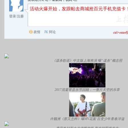
登录
/
注册
表情
辩论
ctrl+en
《谋杀歌谣》中文版上海将演 曝“谋杀”概念照
2017混凝草音乐节回顾：一整片天空的乐章
许魏洲《那又怎样》曝MV花絮 百变少年青春洋溢