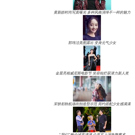
黄新皓时尚写真曝光 多种风格演绎不一样的魅力
郭玮洁美图露出 变身元气少女
金晨亮相威尼斯电影节 笑容灿烂获潜力新人奖
宋轶初秋机场街拍造型示范 简约搭配少女感满满
“我们”晚会诚意满满 众嘉宾上演热舞魔术