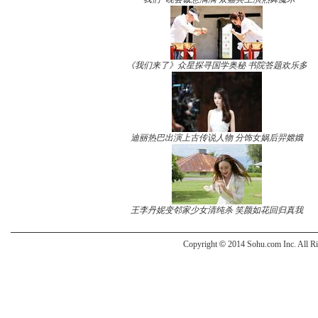
《我们来了》众星探寻国学奥秘 书院答题欢乐多
迪丽热巴出演上古传说人物 分饰女娲后羿嫦娥
王李丹妮变邻家少女清纯杀 笑颜如花回归真我
Copyright
©
2014 Sohu.com Inc. All