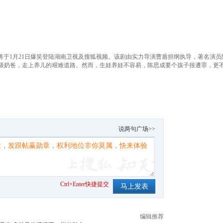
将于1月21日爆笑登陆湖南卫视及搜狐视频。该剧由实力导演曹盾担纲执导，著名演
级奶爸，走上养儿的艰难道路。然而，生娃养娃不容易，陈思成要个孩子很遭罪，更
。
说两句广场>>
Ctrl+Enter快捷提交
编辑推荐