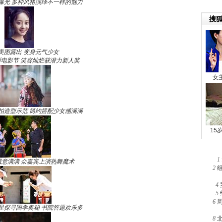
曝光 多种风格演绎不一样的魅力
美图露出 变身元气少女
电影节 笑容灿烂获潜力新人奖
拍造型示范 简约搭配少女感满满
1
诚意满满 众嘉宾上演热舞魔术
2
4
5
6
星探寻国学奥秘 书院答题欢乐多
8