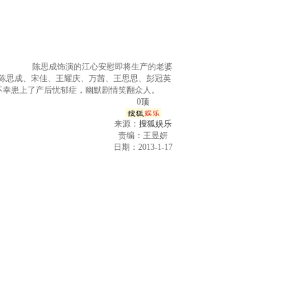
陈思成饰演的江心安慰即将生产的老婆
员陈思成、宋佳、王耀庆、万茜、王思思、彭冠英
不幸患上了产后忧郁症，幽默剧情笑翻众人。
0
顶
来源：
搜狐娱乐
责编：王昱妍
日期：2013-1-17