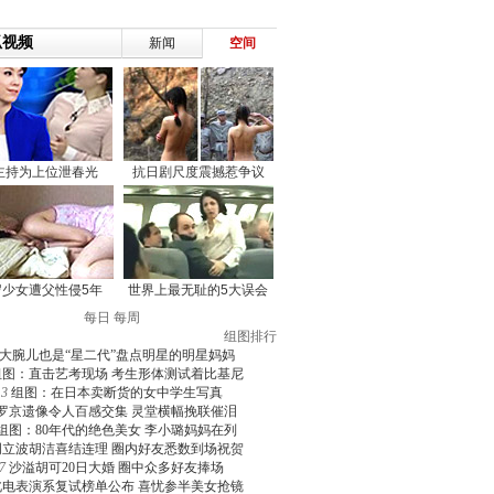
每日
每周
组图排行
大腕儿也是“星二代”盘点明星的明星妈妈
组图：直击艺考现场 考生形体测试着比基尼
3
组图：在日本卖断货的女中学生写真
罗京遗像令人百感交集 灵堂横幅挽联催泪
组图：80年代的绝色美女 李小璐妈妈在列
周立波胡洁喜结连理 圈内好友悉数到场祝贺
7
沙溢胡可20日大婚 圈中众多好友捧场
北电表演系复试榜单公布 喜忧参半美女抢镜