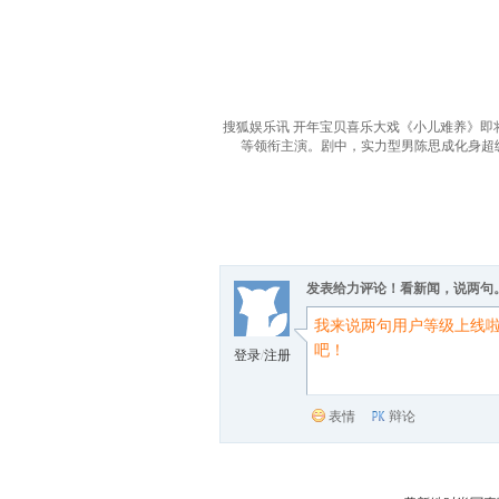
搜狐娱乐讯 开年宝贝喜乐大戏《小儿难养》即
等领衔主演。剧中，实力型男陈思成化身超
发表给力评论！看新闻，说两句
登录
/
注册
表情
辩论