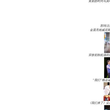
黄新皓时尚写真
郭玮洁
金晨亮相威尼斯
宋轶初秋机场街
“我们”晚会
《我们来了》众