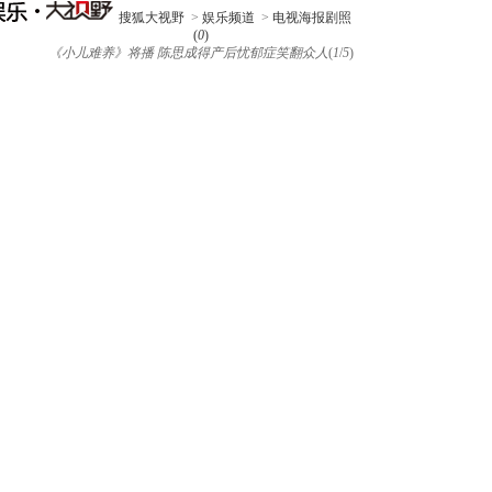
搜狐大视野
>
娱乐频道
>
电视海报剧照
(
0
)
《小儿难养》将播 陈思成得产后忧郁症笑翻众人
(
1
/
5
)