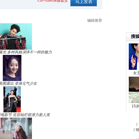
Ctrl+Enter快捷提交
编辑推荐
曝光 多种风格演绎不一样的魅力
美图露出 变身元气少女
电影节 笑容灿烂获潜力新人奖
1
2