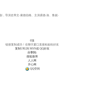
主创，导演史蒂文-索德伯格、主演裘德-洛、鲁妮-
0
顶
链接复制成功！在聊天窗口直接粘贴给好友
复制URL到
MSN或
QQ好友
分享到:
搜狐微博
人人网
开心网
QQ空间