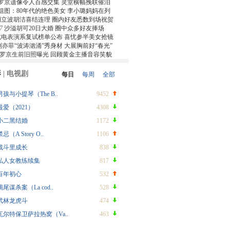
罗京遗像令人百感交集 灵堂横幅挽联催泪
组图：80年代的绝色美女 李小璐妈妈在列
周立波胡洁喜结连理 圈内好友悉数到场祝贺
7
沙溢胡可20日大婚 圈中众多好友捧场
北电表演系复试榜单公布 喜忧参半美女抢镜
刘亦菲“波涛汹涌”秀身材 大展胸前好“春光”
罗京生前旧照曝光 回顾黄金主播音容笑貌
影
|
电视剧
每日
每周
全部
男孩与小提琴（The B..
9452
最爱（2021）
4308
小二黑结婚
1172
禁忌（A Story O..
1106
战斗里成长
838
私人女教练续集
817
百年初心
532
蝎尾谋杀案（La cod..
528
武林龙虎斗
474
瓦尔特保卫萨拉热窝（Va..
463