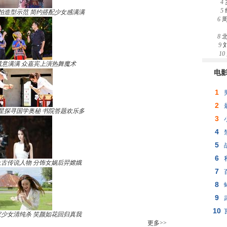
4
5
拍造型示范 简约搭配少女感满满
6
8
9
10
诚意满满 众嘉宾上演热舞魔术
电
1
2
星探寻国学奥秘 书院答题欢乐多
3
4
5
6
古传说人物 分饰女娲后羿嫦娥
7
8
9
10
少女清纯杀 笑颜如花回归真我
更多>>