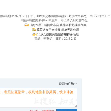
视频/李楠）柏林当地时间2月12日下午，可以算是本届柏林电影节最强大阵容之一的《副作用》
玛拉和编剧斯科特-Z-本恩斯一同出席了新闻发布会。
《副作用》新闻发布会 裘德洛炒热现场气氛
蔬菜饮食用来排毒 简单无副作用
16岁女孩因药物副作用得多毛症
责编：李燕妮 日期：2013-2-13
。
说两句广场>>