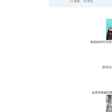
表情
辩论
黄新皓时尚写真
郭玮洁
金晨亮相威尼斯