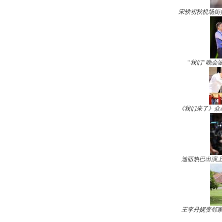
宋轶初秋机场街
“我们”晚会
《我们来了》众
迪丽热巴出演上
王李丹妮变邻家