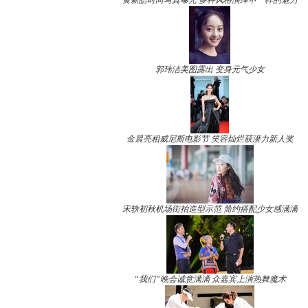
黄新皓时尚写真曝光 多种风格演绎不一样的魅力
郭玮洁美图露出 变身元气少女
金晨亮相威尼斯电影节 笑容灿烂获潜力新人奖
宋轶初秋机场街拍造型示范 简约搭配少女感满满
“我们”晚会诚意满满 众嘉宾上演热舞魔术