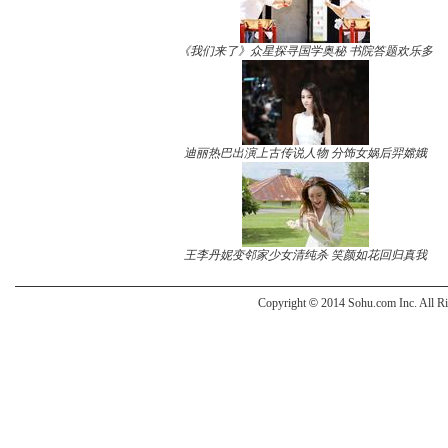
《我们来了》众星探寻国学奥秘 书院答题欢乐多
迪丽热巴出演上古传说人物 分饰女娲后羿嫦娥
王李丹妮变邻家少女清纯杀 笑颜如花回归真我
Copyright
©
2014 Sohu.com Inc. All