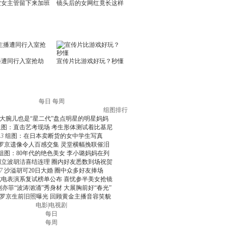
每日
每周
组图排行
大腕儿也是“星二代”盘点明星的明星妈妈
组图：直击艺考现场 考生形体测试着比基尼
3
组图：在日本卖断货的女中学生写真
罗京遗像令人百感交集 灵堂横幅挽联催泪
组图：80年代的绝色美女 李小璐妈妈在列
周立波胡洁喜结连理 圈内好友悉数到场祝贺
7
沙溢胡可20日大婚 圈中众多好友捧场
北电表演系复试榜单公布 喜忧参半美女抢镜
刘亦菲“波涛汹涌”秀身材 大展胸前好“春光”
罗京生前旧照曝光 回顾黄金主播音容笑貌
电影
|
电视剧
每日
每周