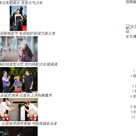
玮洁美图露出 变身元气少女
尼斯电影节 笑容灿烂获潜力新人奖
场街拍造型示范 简约搭配少女感满满
1
2
4
5
晚会诚意满满 众嘉宾上演热舞魔术
6
8
9
10
》众星探寻国学奥秘 书院答题欢乐多