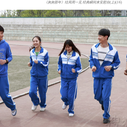
《匆匆那年》结局周一见 经典瞬间来安慰你(上)
(
1
/
6
)