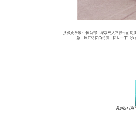
搜狐娱乐讯 中国首部4k感动死人不偿命的周
急，展开记忆的翅膀，回味一下《匆
黄新皓时尚