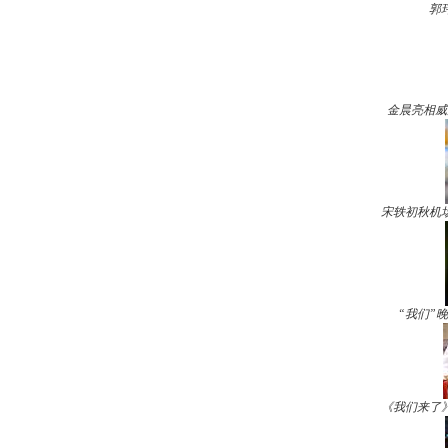
郭
金晨亮相威
宋轶初秋机
“我们”
《我们来了