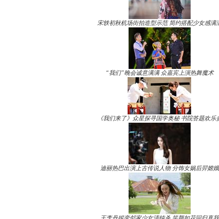
宋轶初秋机场街拍造型示范 简约搭配少女感满
“我们”晚会诚意满满 众嘉宾上演热舞魔术
《我们来了》众星探寻国学奥秘 书院答题欢乐
迪丽热巴出演上古传说人物 分饰女娲后羿嫦娥
王李丹妮变邻家少女清纯杀 笑颜如花回归真我