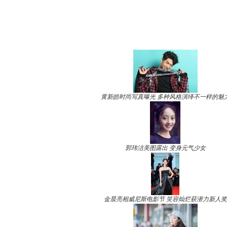
黄新皓时尚写真曝光 多种风格演绎不一样的魅
郭玮洁美图露出 变身元气少女
金晨亮相威尼斯电影节 笑容灿烂获潜力新人奖