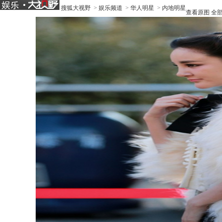
搜狐大视野
>
娱乐频道
>
华人明星
>
内地明星
查看原图
全