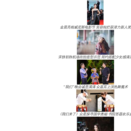
金晨亮相威尼斯电影节 笑容灿烂获潜力新人奖
宋轶初秋机场街拍造型示范 简约搭配少女感满
“我们”晚会诚意满满 众嘉宾上演热舞魔术
《我们来了》众星探寻国学奥秘 书院答题欢乐