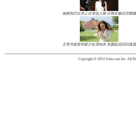
迪丽热巴出演上古传说人物 分饰女娲后羿嫦娥
王李丹妮变邻家少女清纯杀 笑颜如花回归真我
Copyright
©
2014 Sohu.com Inc. All