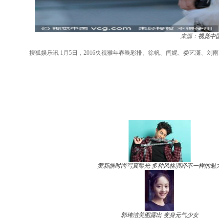
来源：
视觉中
搜狐娱乐讯 1月5日，2016央视猴年春晚彩排。徐帆、闫妮、娄艺潇、刘
黄新皓时尚写真曝光 多种风格演绎不一样的魅
郭玮洁美图露出 变身元气少女