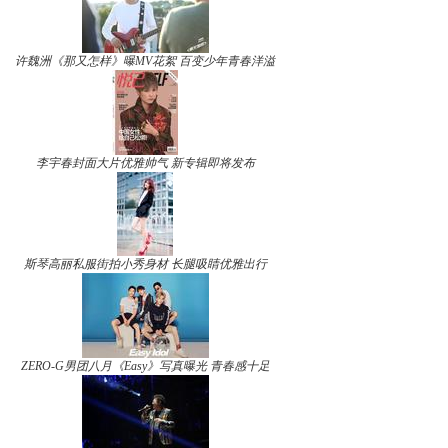
许魏洲《那又怎样》曝MV花絮 百变少年青春洋溢
李宇春封面大片优雅帅气 新专辑即将发布
斯琴高丽私服街拍小秀身材 长腿吸睛优雅出行
ZERO-G男团八月《Easy》写真曝光 青春感十足