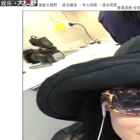
搜狐大视野
>
娱乐频道
>
华人明星
>
港台明星
查看原图
全