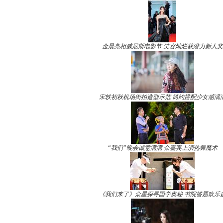
金晨亮相威尼斯电影节 笑容灿烂获潜力新人奖
宋轶初秋机场街拍造型示范 简约搭配少女感满
“我们”晚会诚意满满 众嘉宾上演热舞魔术
《我们来了》众星探寻国学奥秘 书院答题欢乐