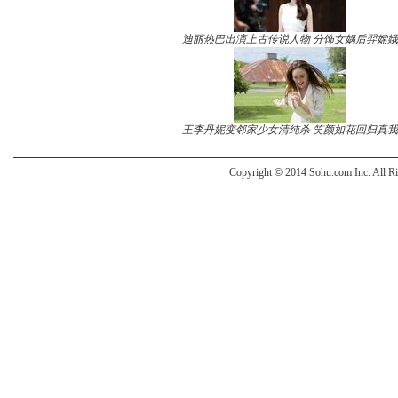
迪丽热巴出演上古传说人物 分饰女娲后羿嫦娥
王李丹妮变邻家少女清纯杀 笑颜如花回归真我
Copyright
©
2014 Sohu.com Inc. All