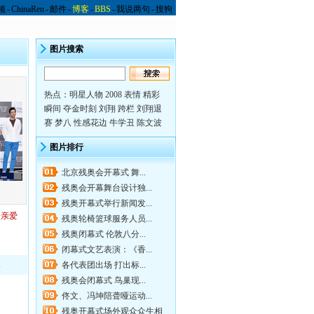
频
-
ChinaRen
-
邮件
-
博客
-
BBS
-
我说两句
-
搜狗
图片搜索
热点：
明星人物
2008 表情
精彩
瞬间
夺金时刻
刘翔 跨栏
刘翔退
赛
梦八
性感花边
牛学丑
陈文波
图片排行
北京残奥会开幕式 舞...
残奥会开幕舞台设计独...
残奥开幕式举行新闻发...
给亲爱
残奥轮椅篮球服务人员...
残奥闭幕式 伦敦八分...
闭幕式文艺表演：《香...
1
各代表团出场 打出标...
残奥会闭幕式 鸟巢现...
佟文、冯坤陪聋哑运动...
残奥开幕式场外观众众生相