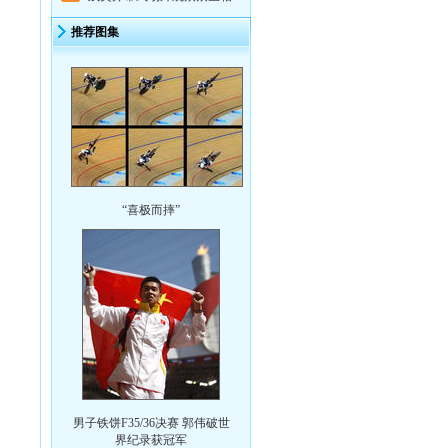
推荐图集
“喜极而摔”
男子铁饼F35/36决赛 郭伟破世
界纪录获冠军