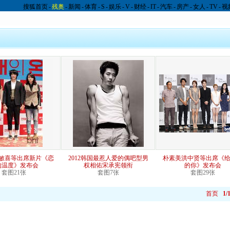
搜狐首页
-
残奥
-
新闻
-
体育
-
S
-
娱乐
-
V
-
财经
-
IT
-
汽车
-
房产
-
女人
-
TV
-
视
敏喜等出席新片《恋
2012韩国最惹人爱的偶吧型男
朴素美洪中贤等出席《
的温度》发布会
权相佑宋承宪领衔
的你》发布会
套图21张
套图7张
套图29张
首页
1/