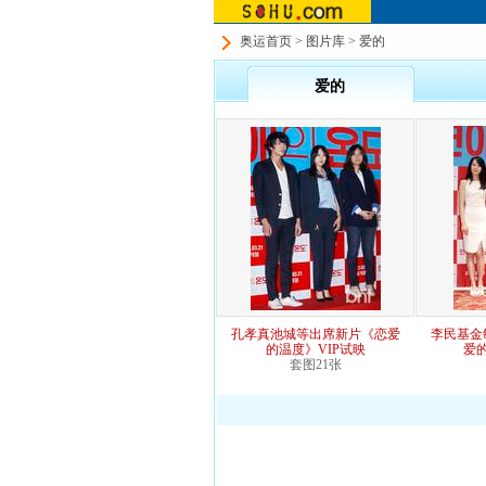
奥运首页
>
图片库
> 爱的
爱的
孔孝真池城等出席新片《恋爱
李民基金
的温度》VIP试映
爱
套图21张