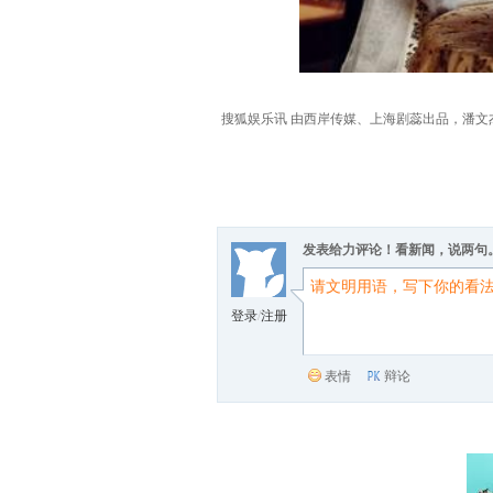
搜狐娱乐讯 由西岸传媒、上海剧蕊出品，潘
发表给力评论！看新闻，说两句
登录
/
注册
表情
辩论