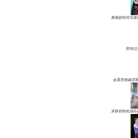
黄新皓时尚写真
郭玮洁
金晨亮相威尼斯
宋轶初秋机场街