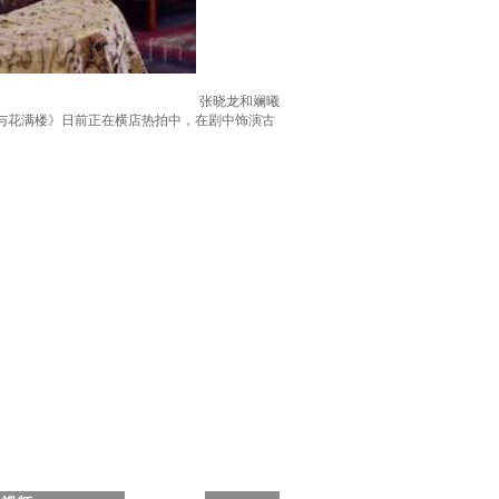
张晓龙和斓曦
与花满楼》日前正在横店热拍中，在剧中饰演古