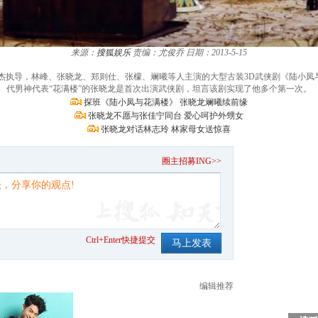
来源：
搜狐娱乐
责编：尤俊乔
日期：2013-5-15
文杰执导，林峰、张晓龙、郑则仕、张檬、斓曦等人主演的大型古装3D武侠剧《陆小凤
代男神代表“花满楼”的张晓龙是首次出演武侠剧，坦言该剧实现了他多个第一次。
探班《陆小凤与花满楼》 张晓龙斓曦续前缘
张晓龙不愿与张佳宁同台 爱心呵护外甥女
张晓龙对话林志玲 林家母女送惊喜
。
圈主招募ING>>
Ctrl+Enter快捷提交
编辑推荐