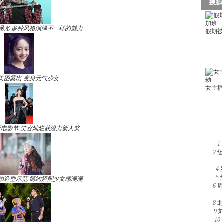
曝光 多种风格演绎不一样的魅力
美图露出 变身元气少女
电影节 笑容灿烂获潜力新人奖
1
2
4
5
拍造型示范 简约搭配少女感满满
6
8
9
10