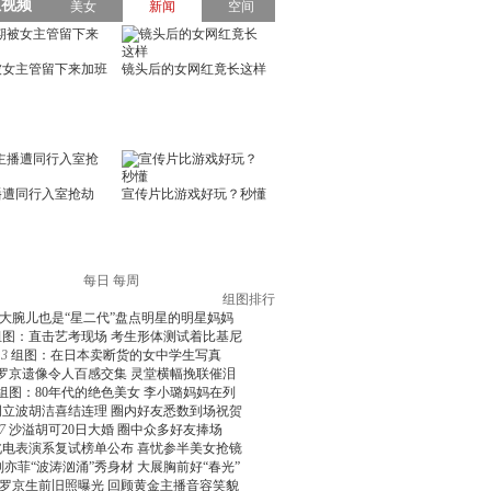
每日
每周
组图排行
大腕儿也是“星二代”盘点明星的明星妈妈
组图：直击艺考现场 考生形体测试着比基尼
3
组图：在日本卖断货的女中学生写真
罗京遗像令人百感交集 灵堂横幅挽联催泪
组图：80年代的绝色美女 李小璐妈妈在列
周立波胡洁喜结连理 圈内好友悉数到场祝贺
7
沙溢胡可20日大婚 圈中众多好友捧场
北电表演系复试榜单公布 喜忧参半美女抢镜
刘亦菲“波涛汹涌”秀身材 大展胸前好“春光”
罗京生前旧照曝光 回顾黄金主播音容笑貌