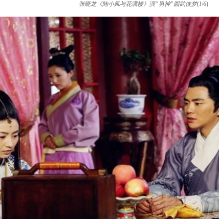
张晓龙《陆小凤与花满楼》演“男神”圆武侠梦
(
1
/
6
)