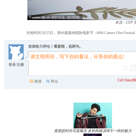
来源：
CFP
当地时间5月15日，第66届戛纳国际电影节（66th Cannes Film
发表给力评论！看新闻，说两句。
登录
/
注册
Ctrl+Ent
表情
辩论
黄新皓时尚写真曝光 多种风格演绎不一样的魅力