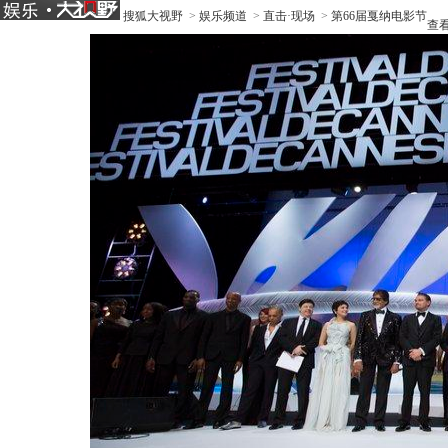
搜狐大视野
>
娱乐频道
>
直击·现场
>
第66届戛纳电影节
查