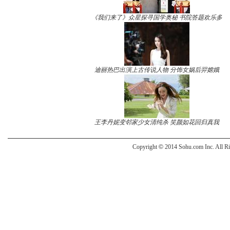
《我们来了》众星探寻国学奥秘 书院答题欢乐多
迪丽热巴出演上古传说人物 分饰女娲后羿嫦娥
王李丹妮变邻家少女清纯杀 笑颜如花回归真我
Copyright
©
2014 Sohu.com Inc. All