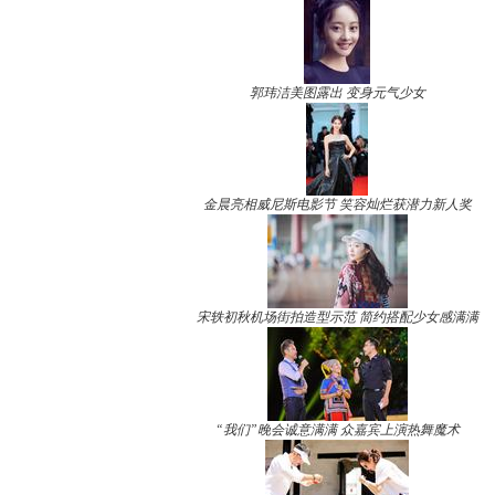
郭玮洁美图露出 变身元气少女
金晨亮相威尼斯电影节 笑容灿烂获潜力新人奖
宋轶初秋机场街拍造型示范 简约搭配少女感满满
“我们”晚会诚意满满 众嘉宾上演热舞魔术