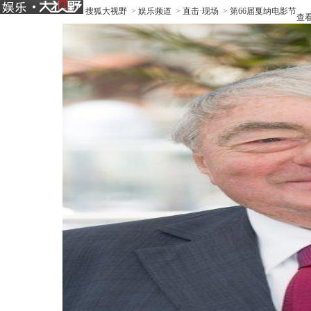
搜狐大视野
>
娱乐频道
>
直击·现场
>
第66届戛纳电影节
查