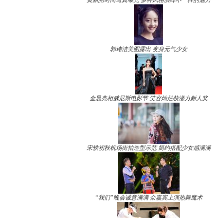
黄新皓时尚写真曝光 多种风格演绎不一样的魅力
郭玮洁美图露出 变身元气少女
金晨亮相威尼斯电影节 笑容灿烂获潜力新人奖
宋轶初秋机场街拍造型示范 简约搭配少女感满满
“我们”晚会诚意满满 众嘉宾上演热舞魔术