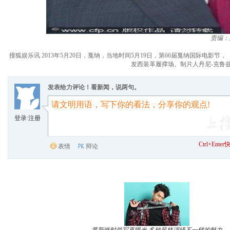
责编：
搜狐娱乐讯 2013年5月20日，戛纳，当地时间5月19日，第66届戛纳国际电影节，《最后的非正义
发西装革履撑场。制片人丹尼-克鲁兹（ Dan
发表给力评论！看新闻，说两句。
登录
/
注册
Ctrl+Ent
表情
辩论