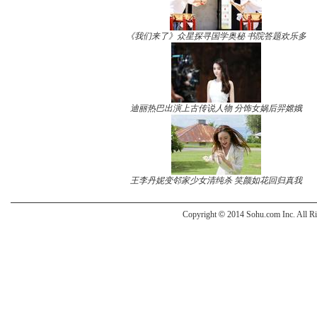
《我们来了》众星探寻国学奥秘 书院答题欢乐多
迪丽热巴出演上古传说人物 分饰女娲后羿嫦娥
王李丹妮变邻家少女清纯杀 笑颜如花回归真我
Copyright
©
2014 Sohu.com Inc. All