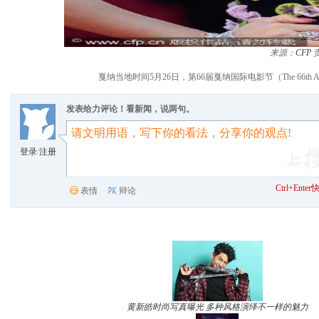
来源：
CFP
戛纳当地时间5月26日，第66届戛纳国际电影节（The 66th Ann
发表给力评论！看新闻，说两句。
登录
/
注册
Ctrl+Ent
表情
辩论
黄新皓时尚写真曝光 多种风格演绎不一样的魅力