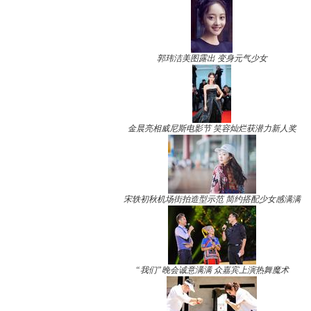
郭玮洁美图露出 变身元气少女
金晨亮相威尼斯电影节 笑容灿烂获潜力新人奖
宋轶初秋机场街拍造型示范 简约搭配少女感满满
“我们”晚会诚意满满 众嘉宾上演热舞魔术