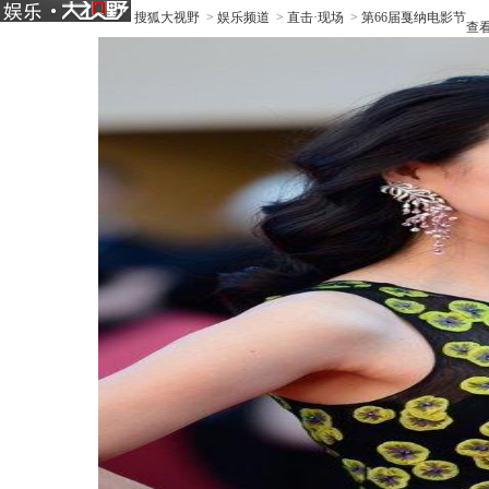
搜狐大视野
>
娱乐频道
>
直击·现场
>
第66届戛纳电影节
查