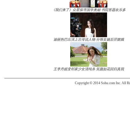
《我们来了》众星探寻国学奥秘 书院答题欢乐多
迪丽热巴出演上古传说人物 分饰女娲后羿嫦娥
王李丹妮变邻家少女清纯杀 笑颜如花回归真我
Copyright
©
2014 Sohu.com Inc. All