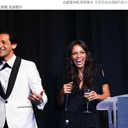
名媛戛纳私房照曝光 万宝宝走向国际T台
(
1
/
看原图
全部图片