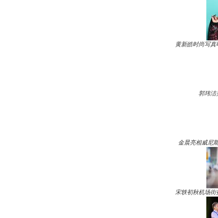
黄新皓时尚写真
郭玮洁
金晨亮相威尼斯
宋轶初秋机场街