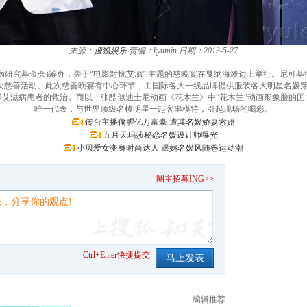
来源：
搜狐娱乐
责编：kyumin
日期：2013-5-27
滋病研究基金会)筹办，关于“电影对抗艾滋” 主题的慈晚宴在戛纳海滩边上举行。尼
善活动。此次慈善晚宴有中心环节，由国际各大一线品牌提供服装各大明星名媛穿上，出演
艾滋病患者的救治。而以一张酷似迪士尼动画《花木兰》中“花木兰”动画形象脸的
唯一代表，与世界顶级名模明星一起客串模特，引起现场的喝彩。
传台主播偷腥亿万富豪 遭其名媛娇妻索赔
五月天玛莎秘恋名媛设计师曝光
小贝爱女变身时尚达人 跟妈名媛风随爸运动潮
。
圈主招募ING>>
Ctrl+Enter快捷提交
编辑推荐