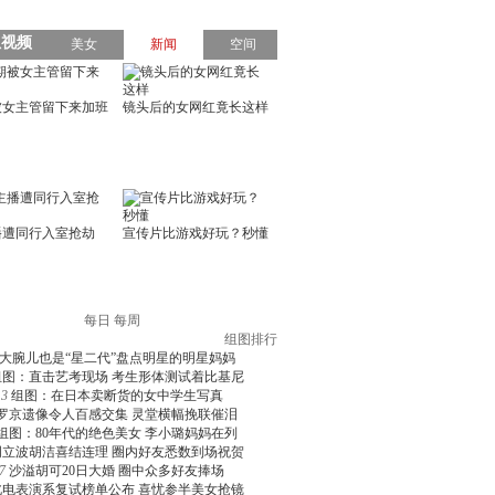
每日
每周
组图排行
大腕儿也是“星二代”盘点明星的明星妈妈
组图：直击艺考现场 考生形体测试着比基尼
3
组图：在日本卖断货的女中学生写真
罗京遗像令人百感交集 灵堂横幅挽联催泪
组图：80年代的绝色美女 李小璐妈妈在列
周立波胡洁喜结连理 圈内好友悉数到场祝贺
7
沙溢胡可20日大婚 圈中众多好友捧场
北电表演系复试榜单公布 喜忧参半美女抢镜