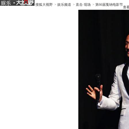
搜狐大视野
>
娱乐频道
>
直击·现场
>
第66届戛纳电影节
查