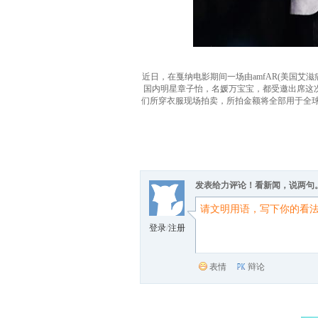
近日，在戛纳电影期间一场由amfAR(美国艾
国内明星章子怡，名媛万宝宝，都受邀出席这次慈
们所穿衣服现场拍卖，所拍金额将全部用于全球
发表给力评论！看新闻，说两句
登录
/
注册
表情
辩论