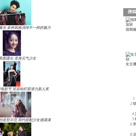
曝光 多种风格演绎不一样的魅力
美图露出 变身元气少女
电影节 笑容灿烂获潜力新人奖
1
2
4
5
拍造型示范 简约搭配少女感满满
6
8