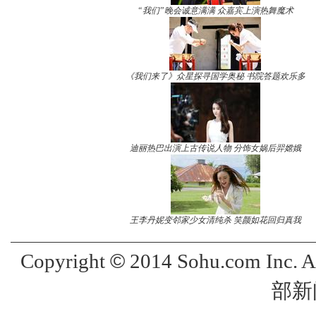
“我们”晚会诚意满满 众嘉宾上演热舞魔术
《我们来了》众星探寻国学奥秘 书院答题欢乐多
迪丽热巴出演上古传说人物 分饰女娲后羿嫦娥
王李丹妮变邻家少女清纯杀 笑颜如花回归真我
©
Copyright
2014 Sohu.com Inc. 
部新