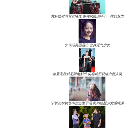
黄新皓时尚写真曝光 多种风格演绎不一样的魅力
郭玮洁美图露出 变身元气少女
金晨亮相威尼斯电影节 笑容灿烂获潜力新人奖
宋轶初秋机场街拍造型示范 简约搭配少女感满满