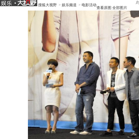
搜狐大视野
>
娱乐频道
>
电影活动
查看原图
全部图片