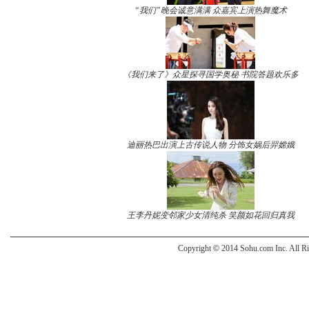
“我们”晚会诚意满满 众嘉宾上演热舞魔术
《我们来了》众星探寻国学奥秘 书院答题欢乐多
迪丽热巴出演上古传说人物 分饰女娲后羿嫦娥
王李丹妮变邻家少女清纯杀 笑颜如花回归真我
Copyright
©
2014 Sohu.com Inc. All