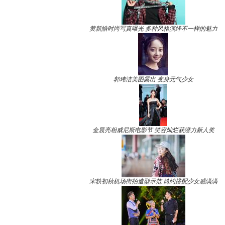
黄新皓时尚写真曝光 多种风格演绎不一样的魅力
郭玮洁美图露出 变身元气少女
金晨亮相威尼斯电影节 笑容灿烂获潜力新人奖
宋轶初秋机场街拍造型示范 简约搭配少女感满满