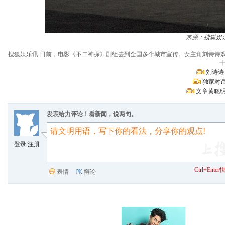
来源：
搜狐娱
搜狐娱乐讯 日前，电影《不二神探》剧组去到全国多个城市宣传。女主角刘诗诗
十
刘诗诗
独家对话
文章黄晓明
发表给力评论！看新闻，说两句。
登录
/
注册
Ctrl+Ent
表情
辩论