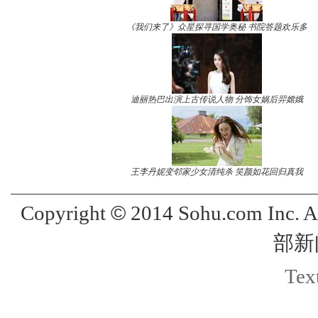
《我们来了》众星探寻国学奥秘 书院答题欢乐多
迪丽热巴出演上古传说人物 分饰女娲后羿嫦娥
王李丹妮变邻家少女清纯杀 笑颜如花回归真我
©
Copyright
2014 Sohu.com Inc. 
部新
Text