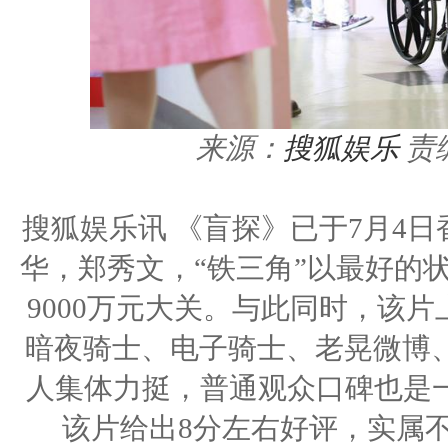
来源：
搜狐娱乐
责
搜狐娱乐讯 《盲探》已于7月4
华，郑秀文，“铁三角”以最好的
9000万元大关。与此同时，该
暗夜骑士、电子骑士、老晃微博、
人集体力挺，普通观众口碑也是
该片给出8分左右好评，实属