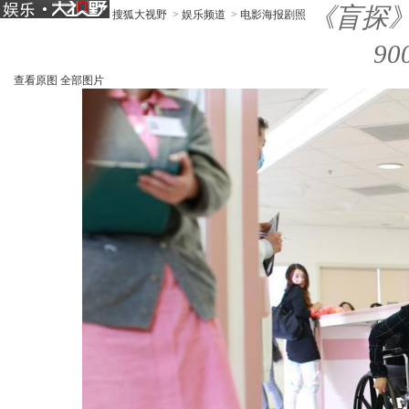
《盲探
搜狐大视野
>
娱乐频道
>
电影海报剧照
90
查看原图
全部图片