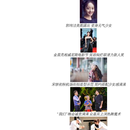
郭玮洁美图露出 变身元气少女
金晨亮相威尼斯电影节 笑容灿烂获潜力新人奖
宋轶初秋机场街拍造型示范 简约搭配少女感满满
“我们”晚会诚意满满 众嘉宾上演热舞魔术