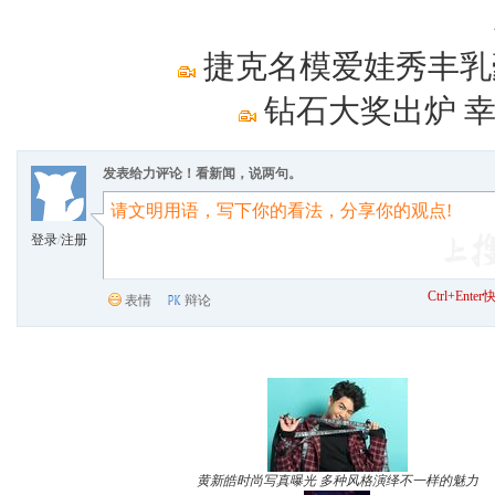
捷克名模爱娃秀丰乳
钻石大奖出炉 
发表给力评论！看新闻，说两句。
登录
/
注册
Ctrl+Ent
表情
辩论
黄新皓时尚写真曝光 多种风格演绎不一样的魅力