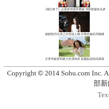
《我们来了》众星探寻国学奥秘 书院答题欢乐多
迪丽热巴出演上古传说人物 分饰女娲后羿嫦娥
王李丹妮变邻家少女清纯杀 笑颜如花回归真我
©
Copyright
2014 Sohu.com Inc. 
部新
Text