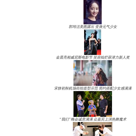
郭玮洁美图露出 变身元气少女
金晨亮相威尼斯电影节 笑容灿烂获潜力新人奖
宋轶初秋机场街拍造型示范 简约搭配少女感满满
“我们”晚会诚意满满 众嘉宾上演热舞魔术