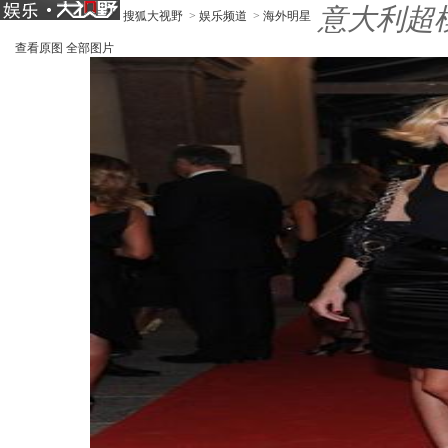
意大利超
搜狐大视野
>
娱乐频道
>
海外明星
查看原图
全部图片