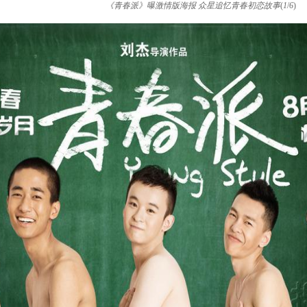
《青春派》曝激情版海报 众星追忆青春初恋故事
(
1
/
6
)