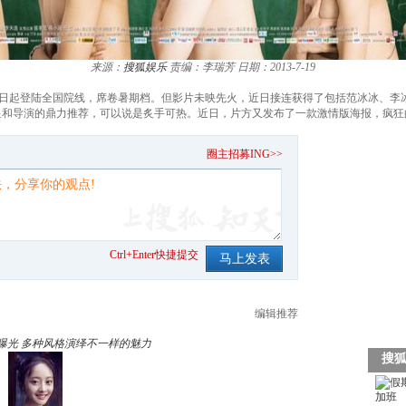
来源：
搜狐娱乐
责编：李瑞芳
日期：2013-7-19
月2日起登陆全国院线，席卷暑期档。但影片未映先火，近日接连获得了包括范冰冰、李
星和导演的鼎力推荐，可以说是炙手可热。近日，片方又发布了一款激情版海报，疯狂
。
圈主招募ING>>
Ctrl+Enter快捷提交
编辑推荐
曝光 多种风格演绎不一样的魅力