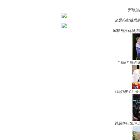
郭玮洁
金晨亮相威尼斯
宋轶初秋机场街
“我们”晚会
《我们来了》众
迪丽热巴出演上