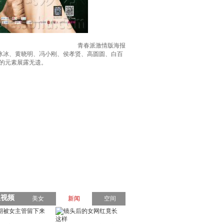
青春派激情版海报
冰冰、黄晓明、冯小刚、侯孝贤、高圆圆、白百
的元素展露无遗。