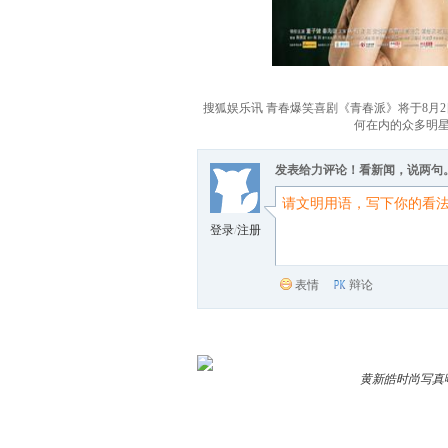
搜狐娱乐讯 青春爆笑喜剧《青春派》将于8
何在内的众多明
发表给力评论！看新闻，说两句
登录
/
注册
表情
辩论
黄新皓时尚写真