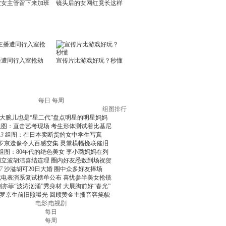
每日
每周
组图排行
大腕儿也是“星二代”盘点明星的明星妈妈
组图：直击艺考现场 考生形体测试着比基尼
3
组图：在日本卖断货的女中学生写真
罗京遗像令人百感交集 灵堂横幅挽联催泪
组图：80年代的绝色美女 李小璐妈妈在列
周立波胡洁喜结连理 圈内好友悉数到场祝贺
7
沙溢胡可20日大婚 圈中众多好友捧场
北电表演系复试榜单公布 喜忧参半美女抢镜
刘亦菲“波涛汹涌”秀身材 大展胸前好“春光”
罗京生前旧照曝光 回顾黄金主播音容笑貌
电影
|
电视剧
每日
每周