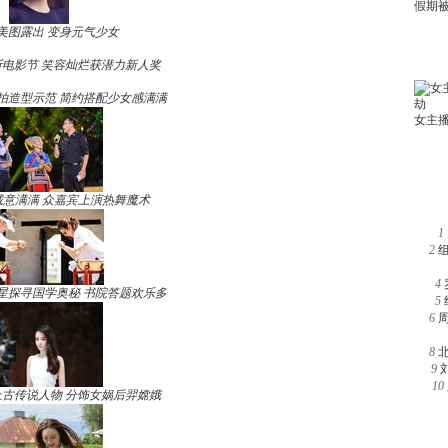
美图露出 变身元气少女
电影节 笑容灿烂获潜力新人奖
拍造型示范 简约搭配少女感满满
诚意满满 众嘉宾上演热舞魔术
1
2
4
星探寻国学奥秘 书院答题欢乐多
5
6
8
9
10
古传说人物 分饰女娲后羿嫦娥