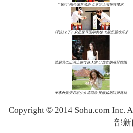
“我们”晚会诚意满满 众嘉宾上演热舞魔术
《我们来了》众星探寻国学奥秘 书院答题欢乐多
迪丽热巴出演上古传说人物 分饰女娲后羿嫦娥
王李丹妮变邻家少女清纯杀 笑颜如花回归真我
©
Copyright
2014 Sohu.com Inc. 
部新