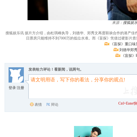
来源：
搜狐娱
搜狐娱乐讯 据片方介绍，由杜琪峰执导，刘德华、郑秀文再度联袂合作的港产佳
日票房只能维持不到7000万的低位水准。而《盲探》凭借过硬影片
《盲探》重口味
刘德华郑秀
《盲探》
发表给力评论！看新闻，说两句。
登录
/
注册
Ctrl+Ent
表情
辩论