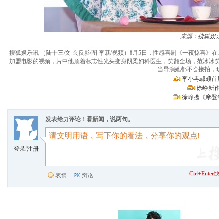
来源：
搜狐娱
搜狐娱乐讯 （陆十三/文 玄反影/图 李新/视频）8月5日，性感喜剧《一夜惊
加盟电影的视频，片中他顶着标志性光头变身阴柔妇科医生，笑翻全场，范冰冰
当导演她都不会接拍，
李小冉鄢颇首
徐峥新作
徐峥携《摩登
发表给力评论！看新闻，说两句。
登录
/
注册
Ctrl+Ent
表情
辩论