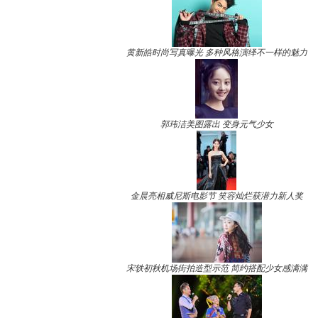
黄新皓时尚写真曝光 多种风格演绎不一样的魅力
郭玮洁美图露出 变身元气少女
金晨亮相威尼斯电影节 笑容灿烂获潜力新人奖
宋轶初秋机场街拍造型示范 简约搭配少女感满满