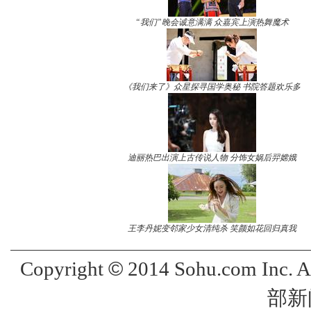
“我们”晚会诚意满满 众嘉宾上演热舞魔术
《我们来了》众星探寻国学奥秘 书院答题欢乐多
迪丽热巴出演上古传说人物 分饰女娲后羿嫦娥
王李丹妮变邻家少女清纯杀 笑颜如花回归真我
©
Copyright
2014 Sohu.com Inc. 
部新