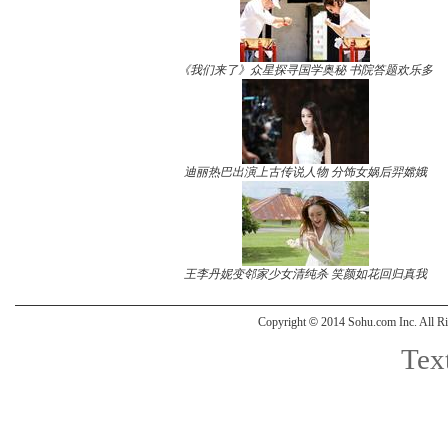
《我们来了》众星探寻国学奥秘 书院答题欢乐多
迪丽热巴出演上古传说人物 分饰女娲后羿嫦娥
王李丹妮变邻家少女清纯杀 笑颜如花回归真我
Copyright
©
2014 Sohu.com Inc. All
Text