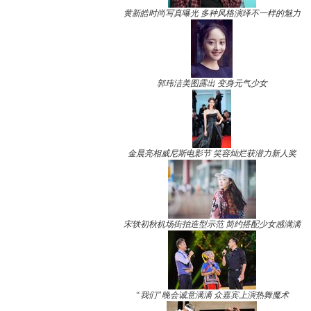
黄新皓时尚写真曝光 多种风格演绎不一样的魅力
郭玮洁美图露出 变身元气少女
金晨亮相威尼斯电影节 笑容灿烂获潜力新人奖
宋轶初秋机场街拍造型示范 简约搭配少女感满满
“我们”晚会诚意满满 众嘉宾上演热舞魔术