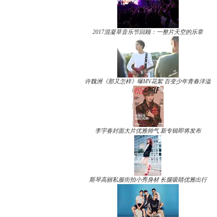
2017混凝草音乐节回顾：一整片天空的乐章
许魏洲《那又怎样》曝MV花絮 百变少年青春洋溢
李宇春封面大片优雅帅气 新专辑即将发布
斯琴高丽私服街拍小秀身材 长腿吸睛优雅出行