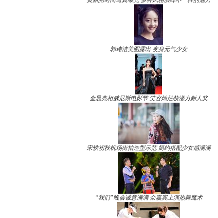
黄新皓时尚写真曝光 多种风格演绎不一样的魅力
郭玮洁美图露出 变身元气少女
金晨亮相威尼斯电影节 笑容灿烂获潜力新人奖
宋轶初秋机场街拍造型示范 简约搭配少女感满满
“我们”晚会诚意满满 众嘉宾上演热舞魔术