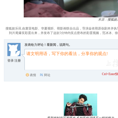
来源：
搜狐娱
搜狐娱乐讯 由寰亚电影、华夏视听、萌影画联合出品，导演金依萌原创剧本并
到片尾爆笑彩蛋出来，并发布了这款5分钟内笑点密布的彩蛋视频，范冰冰、
发表给力评论！看新闻，说两句。
登录
/
注册
Ctrl+Ent
表情
辩论