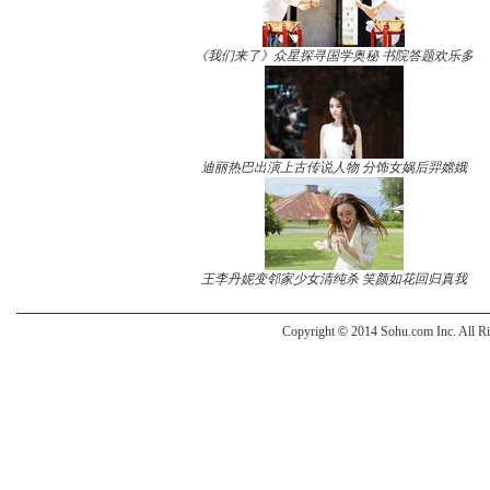
《我们来了》众星探寻国学奥秘 书院答题欢乐多
迪丽热巴出演上古传说人物 分饰女娲后羿嫦娥
王李丹妮变邻家少女清纯杀 笑颜如花回归真我
Copyright
©
2014 Sohu.com Inc. All