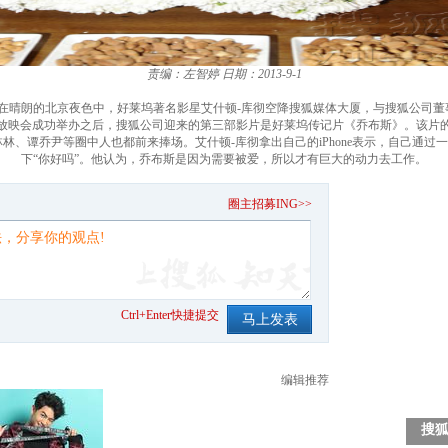
责编：左智婷
日期：2013-9-1
日晚，在晴朗的北京夜色中，好莱坞著名影星艾什顿-库彻空降搜狐媒体大厦，与搜狐公
放映会成功举办之后，搜狐公司迎来的第三部影片是好莱坞传记片《乔布斯》。该片
、谭乔尹等圈中人也都前来捧场。艾什顿-库彻拿出自己的iPhone表示，自己通过
下“你好吗”。他认为，乔布斯是因为需要被爱，所以才有巨大的动力去工作。
。
圈主招募ING>>
Ctrl+Enter快捷提交
编辑推荐