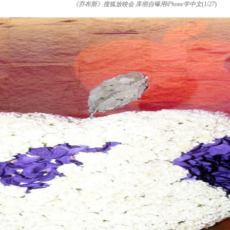
《乔布斯》搜狐放映会 库彻自曝用iPhone学中文
(
1
/
27
)