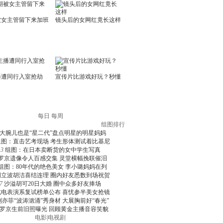
每日
每周
组图排行
大腕儿也是“星二代”盘点明星的明星妈妈
组图：直击艺考现场 考生形体测试着比基尼
3
组图：在日本卖断货的女中学生写真
罗京遗像令人百感交集 灵堂横幅挽联催泪
组图：80年代的绝色美女 李小璐妈妈在列
周立波胡洁喜结连理 圈内好友悉数到场祝贺
7
沙溢胡可20日大婚 圈中众多好友捧场
北电表演系复试榜单公布 喜忧参半美女抢镜
刘亦菲“波涛汹涌”秀身材 大展胸前好“春光”
罗京生前旧照曝光 回顾黄金主播音容笑貌
电影
|
电视剧