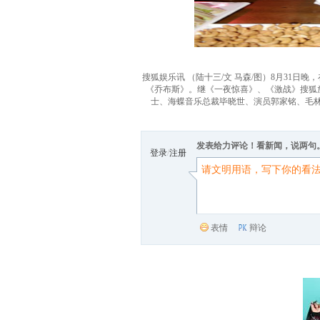
搜狐娱乐讯 （陆十三/文 马森/图）8月31
《乔布斯》。继《一夜惊喜》、《激战》搜狐
士、海蝶音乐总裁毕晓世、演员郭家铭、毛林林
发表给力评论！看新闻，说两句
登录
/
注册
表情
辩论