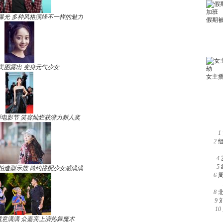
曝光 多种风格演绎不一样的魅力
美图露出 变身元气少女
电影节 笑容灿烂获潜力新人奖
1
2
4
5
拍造型示范 简约搭配少女感满满
6
8
9
10
诚意满满 众嘉宾上演热舞魔术