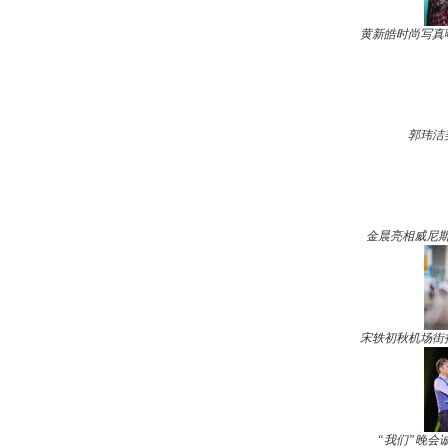
黄新皓时尚写真
郭玮洁
金晨亮相威尼斯
宋轶初秋机场街
“我们”晚会