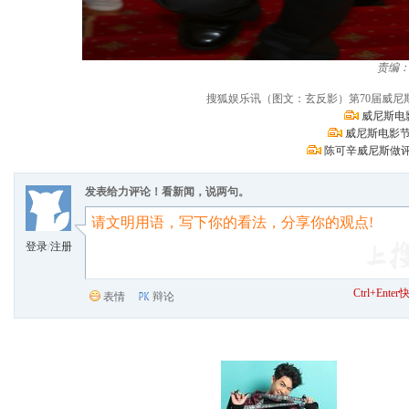
责编
搜狐娱乐讯（图文：玄反影）第70届威
威尼斯电
威尼斯电影节
陈可辛威尼斯做评
发表给力评论！看新闻，说两句。
登录
/
注册
Ctrl+Ent
表情
辩论