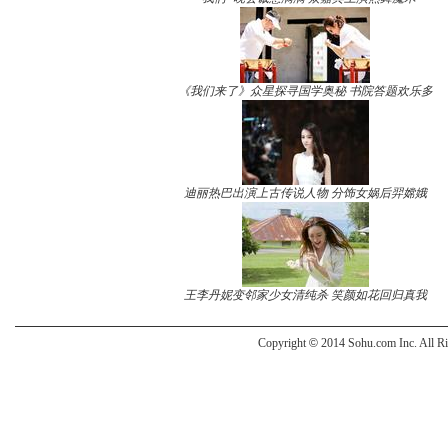
《我们来了》众星探寻国学奥秘 书院答题欢乐多
迪丽热巴出演上古传说人物 分饰女娲后羿嫦娥
王李丹妮变邻家少女清纯杀 笑颜如花回归真我
Copyright
©
2014 Sohu.com Inc. All