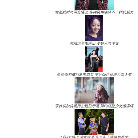
黄新皓时尚写真曝光 多种风格演绎不一样的魅力
郭玮洁美图露出 变身元气少女
金晨亮相威尼斯电影节 笑容灿烂获潜力新人奖
宋轶初秋机场街拍造型示范 简约搭配少女感满满
“我们”晚会诚意满满 众嘉宾上演热舞魔术