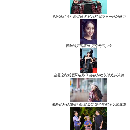
黄新皓时尚写真曝光 多种风格演绎不一样的魅力
郭玮洁美图露出 变身元气少女
金晨亮相威尼斯电影节 笑容灿烂获潜力新人奖
宋轶初秋机场街拍造型示范 简约搭配少女感满满