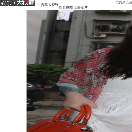
霍思燕入院
>
搜狐大视野
查看原图
全部图片