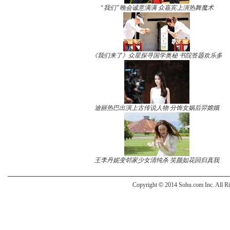
“我们”晚会诚意满满 众嘉宾上演热舞魔术
《我们来了》众星探寻国学奥秘 书院答题欢乐多
迪丽热巴出演上古传说人物 分饰女娲后羿嫦娥
王李丹妮变邻家少女清纯杀 笑颜如花回归真我
Copyright
©
2014 Sohu.com Inc. All