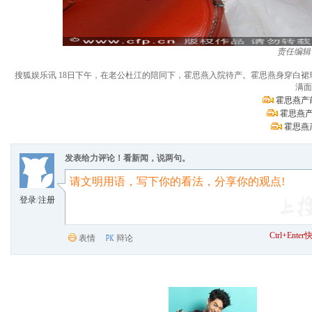
责任编辑
搜狐娱乐讯 18日下午，在老公杜江的陪同下，霍思燕入院待产。霍思燕身穿白
满面
霍思燕产
霍思燕产
霍思燕
发表给力评论！看新闻，说两句。
登录
/
注册
Ctrl+Ent
表情
辩论