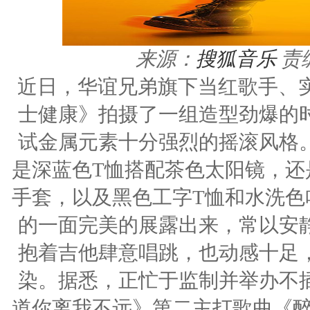
来源：
搜狐音乐
责
近日，华谊兄弟旗下当红歌手、实力唱
士健康》拍摄了一组造型劲爆的
试金属元素十分强烈的摇滚风格
是深蓝色T恤搭配茶色太阳镜，还
手套，以及黑色工字T恤和水洗色
的一面完美的展露出来，常以安
抱着吉他肆意唱跳，也动感十足
染。据悉，正忙于监制并举办不
道你离我不远》第二主打歌曲《醉