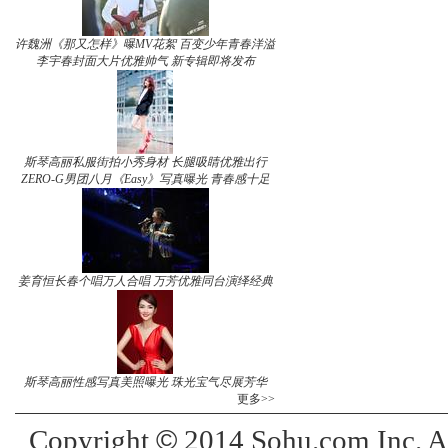
许魏洲《那又怎样》曝MV花絮 百变少年青春洋溢
李宇春封面大片优雅帅气 新专辑即将发布
斯琴高丽私服街拍小秀身材 长腿吸睛优雅出行
ZERO-G男团八月《Easy》写真曝光 青春感十足
姜育恒长春个唱万人合唱 万芳优雅同台演绎经典
斯琴高丽性感写真美照曝光 珠光宝气尽展芳华
更多>>
©
Copyright
2014 Sohu.com Inc. 