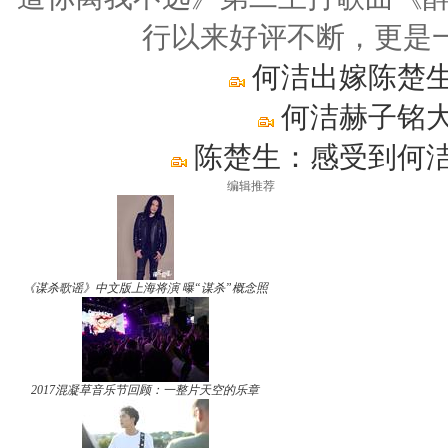
行以来好评不断，更是
何洁出嫁陈楚生
何洁赫子铭大
陈楚生：感受到何洁
编辑推荐
《谋杀歌谣》中文版上海将演 曝“谋杀”概念照
2017混凝草音乐节回顾：一整片天空的乐章