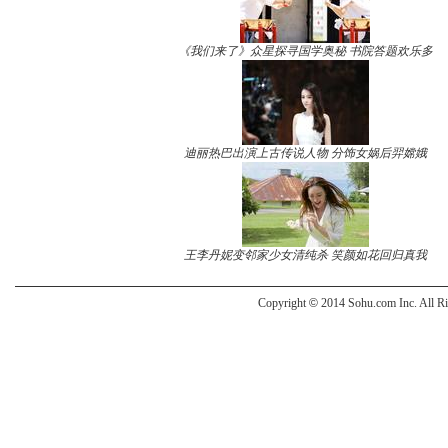
《我们来了》众星探寻国学奥秘 书院答题欢乐多
迪丽热巴出演上古传说人物 分饰女娲后羿嫦娥
王李丹妮变邻家少女清纯杀 笑颜如花回归真我
Copyright
©
2014 Sohu.com Inc. All