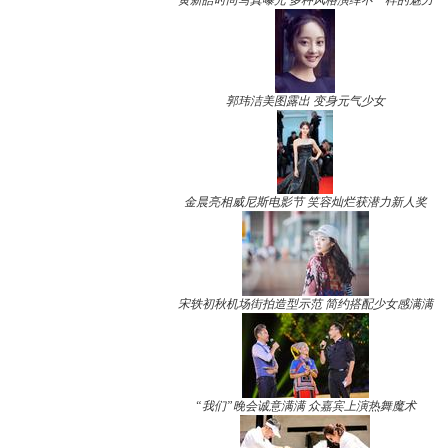
黄新皓时尚写真曝光 多种风格演绎不一样的魅力
郭玮洁美图露出 变身元气少女
金晨亮相威尼斯电影节 笑容灿烂获潜力新人奖
宋轶初秋机场街拍造型示范 简约搭配少女感满满
“我们”晚会诚意满满 众嘉宾上演热舞魔术