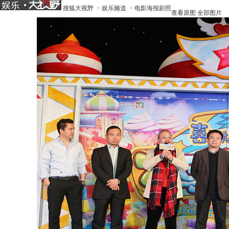
搜狐大视野
>
娱乐频道
>
电影海报剧照
查看原图
全部图片