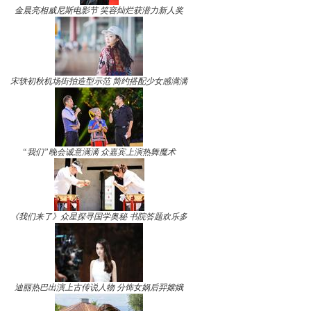
金晨亮相威尼斯电影节 笑容灿烂获潜力新人奖
宋轶初秋机场街拍造型示范 简约搭配少女感满满
“我们”晚会诚意满满 众嘉宾上演热舞魔术
《我们来了》众星探寻国学奥秘 书院答题欢乐多
迪丽热巴出演上古传说人物 分饰女娲后羿嫦娥