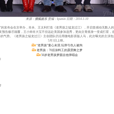
来源：
搜狐娱乐
责编：kyumin
日期：2014-1-10
归来”的发布会在京举办，肖央、王太利打造《老男孩之猛龙过江》，开启曾感动无数人的
支预告极尽颠覆，王小帅肖大宝不但远赴美国参加选秀，更由文青摇身一变成打星，
影的气势。《老男孩之猛龙过江》主创团队仍沿用微电影原版人马，此次曝光的主演包
5月1日上映。
“老男孩”童心未泯 玩弹弓伤人被拘
老男孩：70后涂料工的霹雳舞之梦
50岁老男孩梦圆吉他弹唱会
荐
力