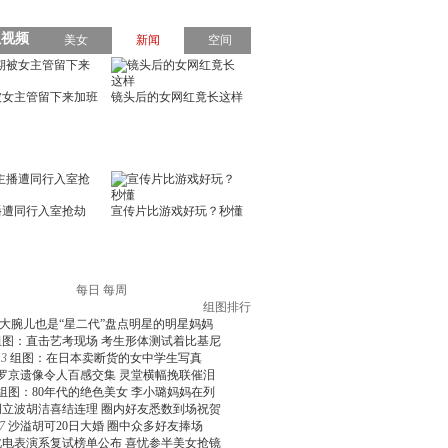
每日
每周
组图排行
大腕儿也是“星二代”盘点明星的明星妈妈
组图：直击艺考现场 考生形体测试着比基尼
3
组图：在日本卖断货的女中学生写真
罗京遗像令人百感交集 灵堂横幅挽联催泪
组图：80年代的绝色美女 李小璐妈妈在列
周立波胡洁喜结连理 圈内好友悉数到场祝贺
7
沙溢胡可20日大婚 圈中众多好友捧场
北电表演系复试榜单公布 喜忧参半美女抢镜