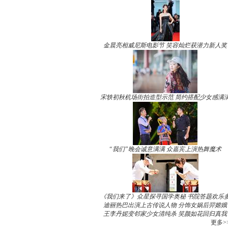
金晨亮相威尼斯电影节 笑容灿烂获潜力新人奖
宋轶初秋机场街拍造型示范 简约搭配少女感满
“我们”晚会诚意满满 众嘉宾上演热舞魔术
《我们来了》众星探寻国学奥秘 书院答题欢乐
迪丽热巴出演上古传说人物 分饰女娲后羿嫦娥
王李丹妮变邻家少女清纯杀 笑颜如花回归真我
更多>