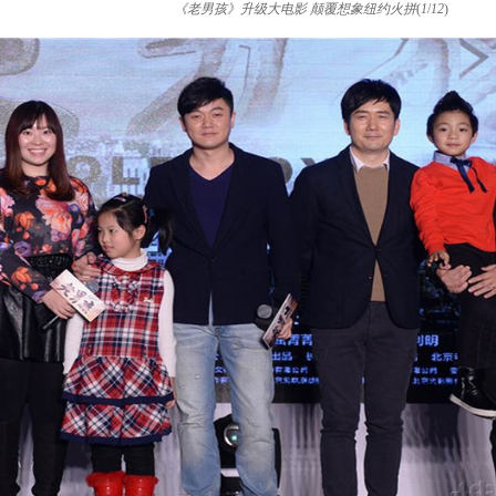
《老男孩》升级大电影 颠覆想象纽约火拼
(
1
/
12
)