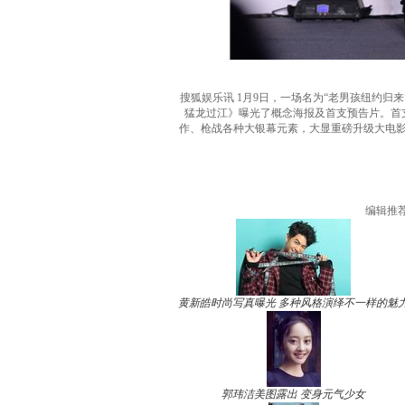
搜狐娱乐讯 1月9日，一场名为“老男孩纽约
猛龙过江》曝光了概念海报及首支预告片。首
作、枪战各种大银幕元素，大显重磅升级大电
编辑推
黄新皓时尚写真曝光 多种风格演绎不一样的魅
郭玮洁美图露出 变身元气少女