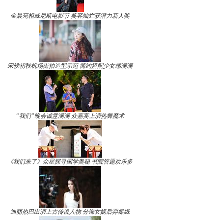
金晨亮相威尼斯电影节 笑容灿烂获潜力新人奖
宋轶初秋机场街拍造型示范 简约搭配少女感满满
“我们”晚会诚意满满 众嘉宾上演热舞魔术
《我们来了》众星探寻国学奥秘 书院答题欢乐多
迪丽热巴出演上古传说人物 分饰女娲后羿嫦娥