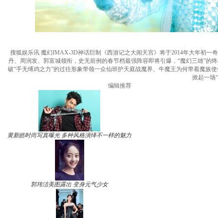
搜狐娱乐讯 魔幻IMAX-3D神话巨制《西游记之大闹天宫》将于2014年大年初
丹、周润发、郭富城领衔，史无前例的春节档最强阵容即将引爆，“魔幻三雄”的
破“手无缚鸡之力”的过往形象带领一众仙班护天庭战魔界、牛魔王为何带着魔族
掀起一场
编辑推荐
黄新皓时尚写真曝光 多种风格演绎不一样的魅力
郭玮洁美图露出 变身元气少女