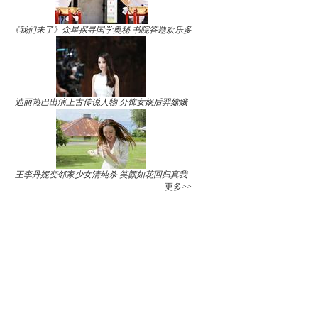
《我们来了》众星探寻国学奥秘 书院答题欢乐多
迪丽热巴出演上古传说人物 分饰女娲后羿嫦娥
王李丹妮变邻家少女清纯杀 笑颜如花回归真我
更多>>