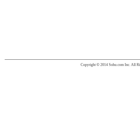
Copyright
©
2014 Sohu.com Inc. All