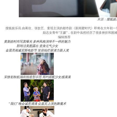
来源：
搜狐娱
搜狐娱乐讯 由蒋欣、张歆艺、童瑶主演的都市剧《新闺蜜时代》即将在大年初
励志女青年“王媛”，在剧中虽然经历了很多挫折和困难
编辑推荐
黄新皓时尚写真曝光 多种风格演绎不一样的魅力
郭玮洁美图露出 变身元气少女
金晨亮相威尼斯电影节 笑容灿烂获潜力新人奖
宋轶初秋机场街拍造型示范 简约搭配少女感满满
“我们”晚会诚意满满 众嘉宾上演热舞魔术