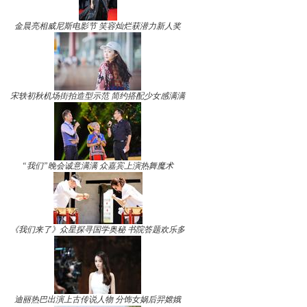
金晨亮相威尼斯电影节 笑容灿烂获潜力新人奖
宋轶初秋机场街拍造型示范 简约搭配少女感满满
“我们”晚会诚意满满 众嘉宾上演热舞魔术
《我们来了》众星探寻国学奥秘 书院答题欢乐多
迪丽热巴出演上古传说人物 分饰女娲后羿嫦娥