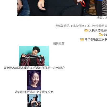
来源：
搜狐娱乐讯（洪水/图文）2014年春晚
大鹏搞笑出演
春
马年春晚第三次联
编辑推荐
黄新皓时尚写真曝光 多种风格演绎不一样的魅力
郭玮洁美图露出 变身元气少女