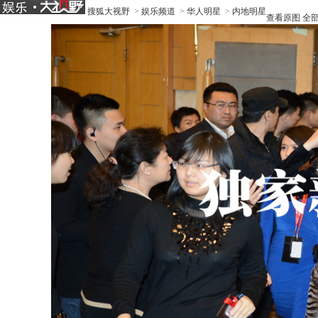
搜狐大视野
>
娱乐频道
>
华人明星
>
内地明星
查看原图
全