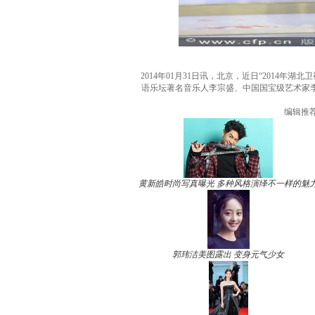
2014年01月31日讯，北京，近日“2014
语乐坛著名音乐人李宗盛、中国国宝级艺术家李
编辑推
黄新皓时尚写真曝光 多种风格演绎不一样的魅
郭玮洁美图露出 变身元气少女