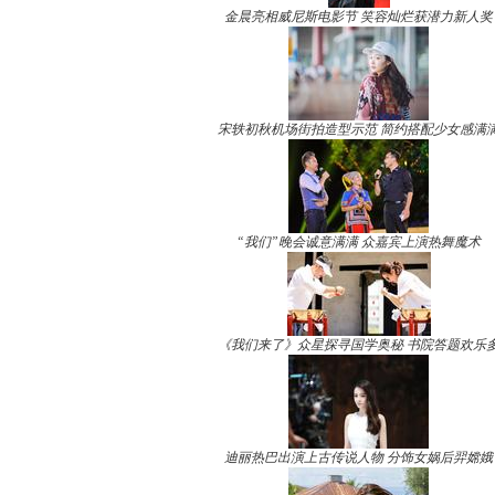
金晨亮相威尼斯电影节 笑容灿烂获潜力新人奖
宋轶初秋机场街拍造型示范 简约搭配少女感满
“我们”晚会诚意满满 众嘉宾上演热舞魔术
《我们来了》众星探寻国学奥秘 书院答题欢乐
迪丽热巴出演上古传说人物 分饰女娲后羿嫦娥