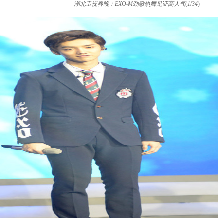
湖北卫视春晚：EXO-M劲歌热舞见证高人气
(
1
/
34
)