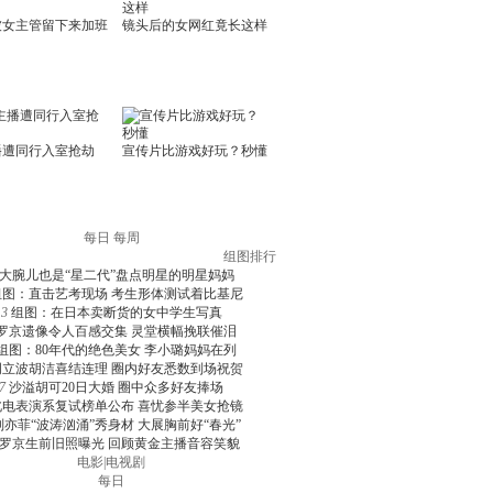
每日
每周
组图排行
大腕儿也是“星二代”盘点明星的明星妈妈
组图：直击艺考现场 考生形体测试着比基尼
3
组图：在日本卖断货的女中学生写真
罗京遗像令人百感交集 灵堂横幅挽联催泪
组图：80年代的绝色美女 李小璐妈妈在列
周立波胡洁喜结连理 圈内好友悉数到场祝贺
7
沙溢胡可20日大婚 圈中众多好友捧场
北电表演系复试榜单公布 喜忧参半美女抢镜
刘亦菲“波涛汹涌”秀身材 大展胸前好“春光”
罗京生前旧照曝光 回顾黄金主播音容笑貌
电影
|
电视剧
每日