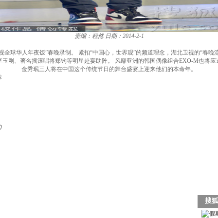
责编：程然
日期：2014-2-1
年湖北卫视全球华人年夜饭”春晚录制。 紧扣“中国心，世界观”的频道理念，湖北卫视的“
玉刚、著名摇滚唱将郑钧等明星赴宴助阵。 风靡亚洲的韩国偶像组合EXO-M也将
金秀珉三人将在中国这个传统节日的舞台盛宴上迎来他们的本命年。
荐
力