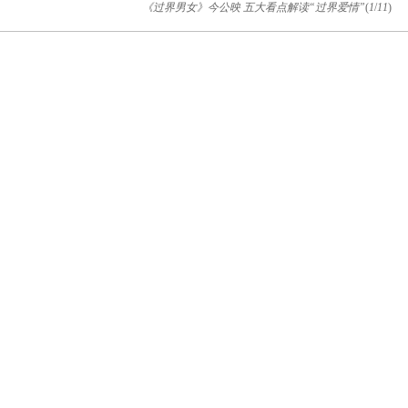
《过界男女》今公映 五大看点解读“过界爱情”
(
1
/
11
)