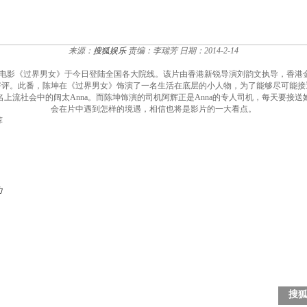
来源：
搜狐娱乐
责编：李瑞芳
日期：2014-2-14
情电影《过界男女》于今日登陆全国各大院线。该片由香港新锐导演刘韵文执导，香港
好评。此番，陈坤在《过界男女》饰演了一名生活在底层的小人物，为了能够尽可能接
上流社会中的阔太Anna。而陈坤饰演的司机阿辉正是Anna的专人司机，每天要接
会在片中遇到怎样的境遇，相信也将是影片的一大看点。
荐
力