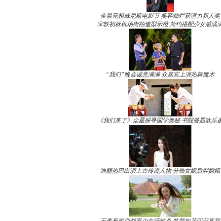
金晨亮相威尼斯电影节 笑容灿烂获潜力新人奖
宋轶初秋机场街拍造型示范 简约搭配少女感满
“我们”晚会诚意满满 众嘉宾上演热舞魔术
《我们来了》众星探寻国学奥秘 书院答题欢乐
迪丽热巴出演上古传说人物 分饰女娲后羿嫦娥