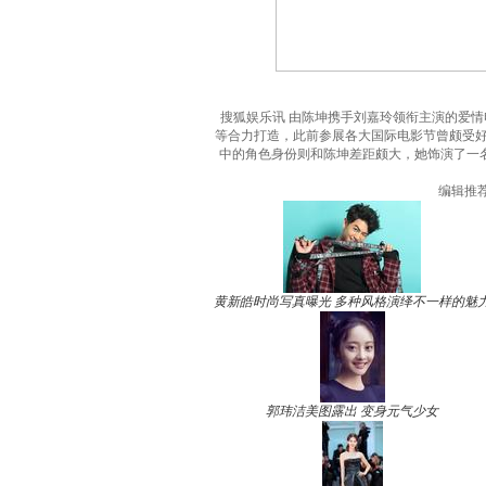
搜狐娱乐讯 由陈坤携手刘嘉玲领衔主演的爱
等合力打造，此前参展各大国际电影节曾颇受
中的角色身份则和陈坤差距颇大，她饰演了一名
编辑推
黄新皓时尚写真曝光 多种风格演绎不一样的魅
郭玮洁美图露出 变身元气少女