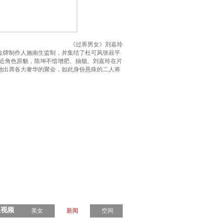
《过界男女》刘嘉玲
金牌制作人施南生监制，并集结了杜可风张叔平
近角色原貌，陈坤不惜增肥、抽烟。刘嘉玲在片
送她出席各大奢华的聚会，如此身份悬殊的二人将