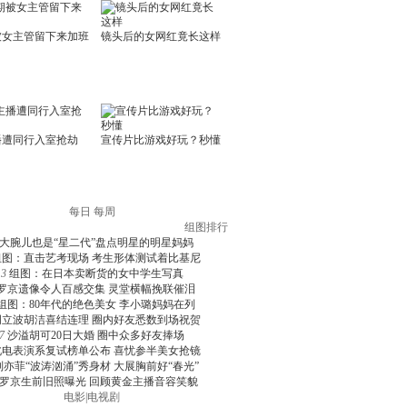
每日
每周
组图排行
大腕儿也是“星二代”盘点明星的明星妈妈
组图：直击艺考现场 考生形体测试着比基尼
3
组图：在日本卖断货的女中学生写真
罗京遗像令人百感交集 灵堂横幅挽联催泪
组图：80年代的绝色美女 李小璐妈妈在列
周立波胡洁喜结连理 圈内好友悉数到场祝贺
7
沙溢胡可20日大婚 圈中众多好友捧场
北电表演系复试榜单公布 喜忧参半美女抢镜
刘亦菲“波涛汹涌”秀身材 大展胸前好“春光”
罗京生前旧照曝光 回顾黄金主播音容笑貌
电影
|
电视剧