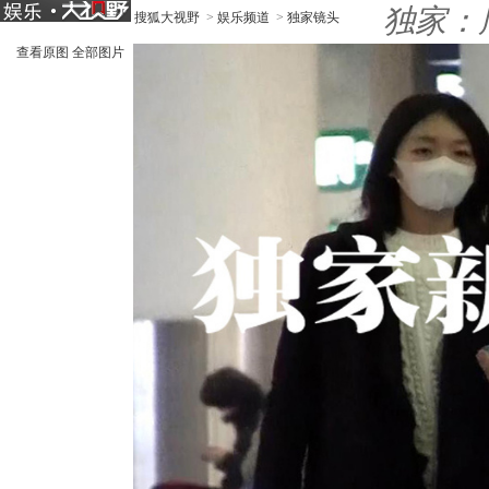
独家：
搜狐大视野
>
娱乐频道
>
独家镜头
查看原图
全部图片