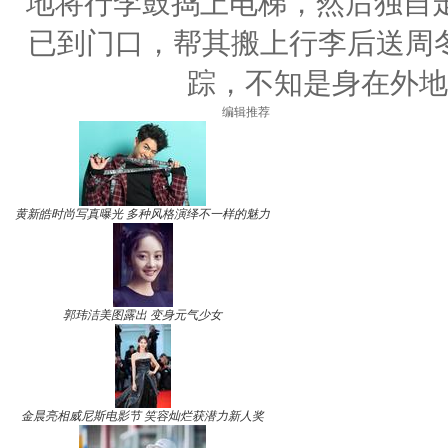
地将行李鼓捣上电梯，然后独自
已到门口，帮其搬上行李后送周冬
踪，不知是身在外地
编辑推荐
黄新皓时尚写真曝光 多种风格演绎不一样的魅力
郭玮洁美图露出 变身元气少女
金晨亮相威尼斯电影节 笑容灿烂获潜力新人奖