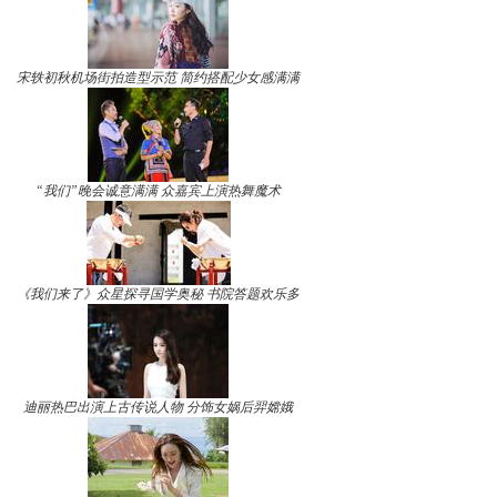
宋轶初秋机场街拍造型示范 简约搭配少女感满满
“我们”晚会诚意满满 众嘉宾上演热舞魔术
《我们来了》众星探寻国学奥秘 书院答题欢乐多
迪丽热巴出演上古传说人物 分饰女娲后羿嫦娥