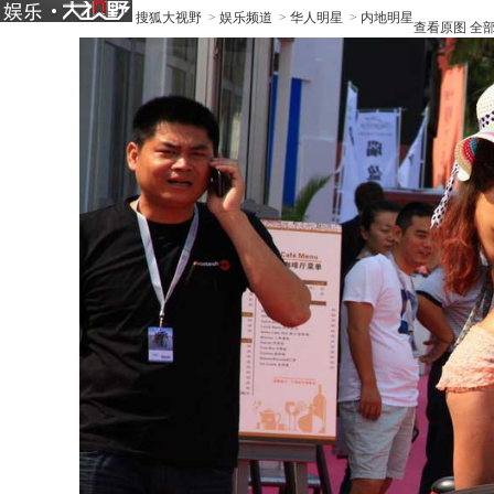
搜狐大视野
>
娱乐频道
>
华人明星
>
内地明星
查看原图
全