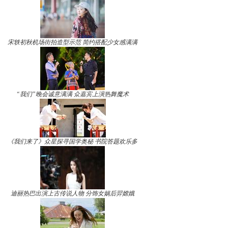
宋轶初秋机场街拍造型示范 简约搭配少女感满满
“我们”晚会诚意满满 众嘉宾上演热舞魔术
《我们来了》众星探寻国学奥秘 书院答题欢乐多
迪丽热巴出演上古传说人物 分饰女娲后羿嫦娥