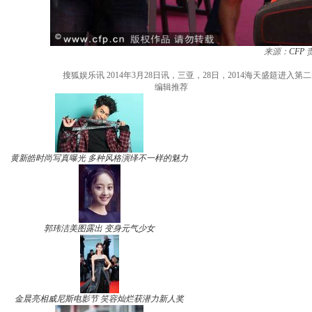
来源：
CFP
搜狐娱乐讯 2014年3月28日讯，三亚，28日，2014海天盛筵
编辑推荐
黄新皓时尚写真曝光 多种风格演绎不一样的魅力
郭玮洁美图露出 变身元气少女
金晨亮相威尼斯电影节 笑容灿烂获潜力新人奖